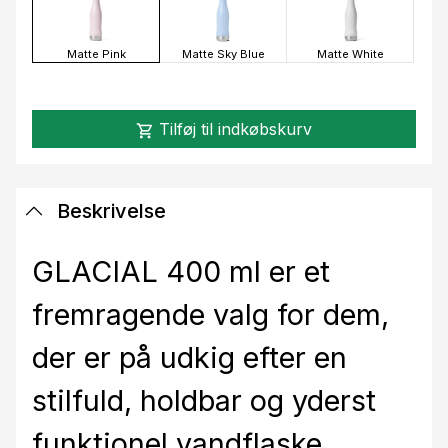
Matte Pink
Matte Sky Blue
Matte White
Tilføj til indkøbskurv
shopping_cart
Beskrivelse
GLACIAL 400 ml er et
fremragende valg for dem,
der er på udkig efter en
stilfuld, holdbar og yderst
funktionel vandflaske.