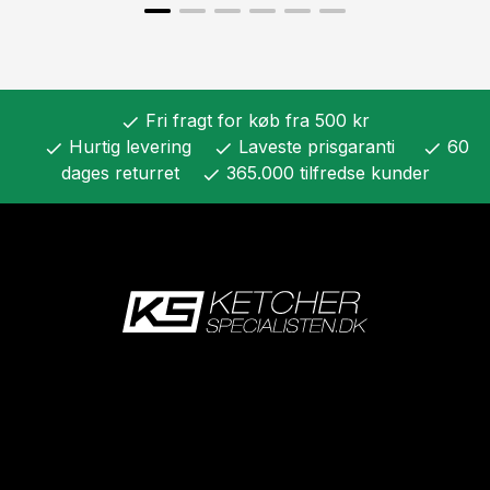
Fri fragt for køb fra 500 kr
check
Hurtig levering
Laveste prisgaranti
60
check
check
check
dages returret
365.000 tilfredse kunder
check