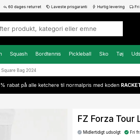
60 dages returret
Laveste prisgaranti
Hurtig levering
Fri
n
Squash
Bordtennis
Pickleball
Sko
Tøj
Uds
e Square Bag 2024
 % rabat på alle ketchere til normalpris med koden
RACKET
FZ Forza Tour 
Midlertidigt udsolgt
Fri fr