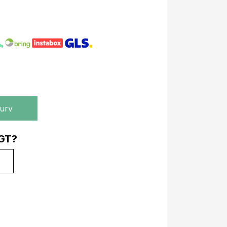
kurv
GT?