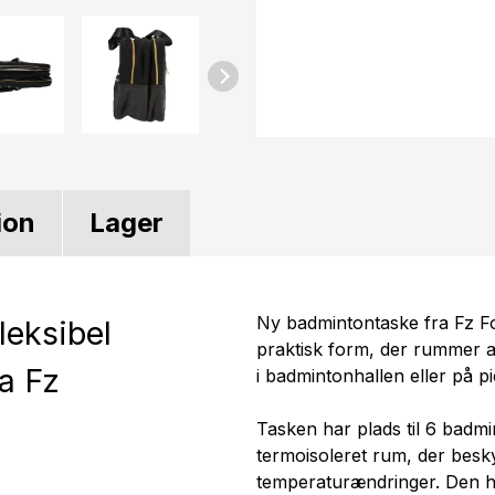
ion
Lager
Ny badmintontaske fra Fz F
fleksibel
praktisk form, der rummer al
a Fz
i badmintonhallen eller på p
Tasken har plads til 6 badm
termoisoleret rum, der besky
temperaturændringer. Den ha