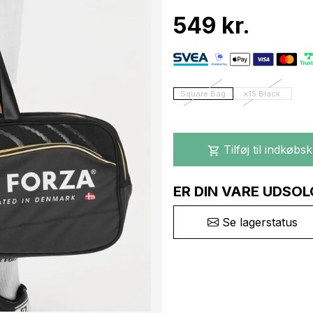
549 kr.
Square Bag
x15 Black
Tilføj til indkøbs
shopping_cart
ER DIN VARE UDSOL
Se lagerstatus