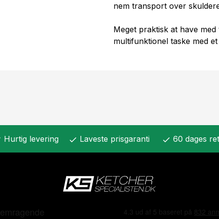
nem transport over skuldere
Meget praktisk at have med t
multifunktionel taske med et
Hurtig levering
Laveste prisgaranti
60 dages ret
k
check
check