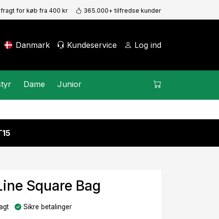
 fragt for køb fra 400 kr
365.000+ tilfredse kunder
Danmark
Kundeservice
Log ind
tyr
Dame
Junior
15
Line Square Bag
agt
Sikre betalinger