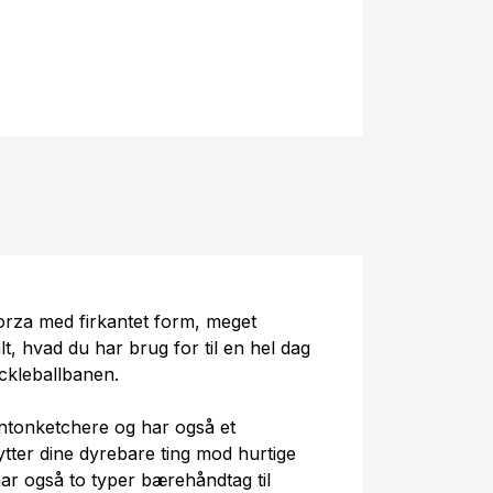
orza med firkantet form, meget
t, hvad du har brug for til en hel dag
ickleballbanen.
intonketchere og har også et
tter dine dyrebare ting mod hurtige
r også to typer bærehåndtag til