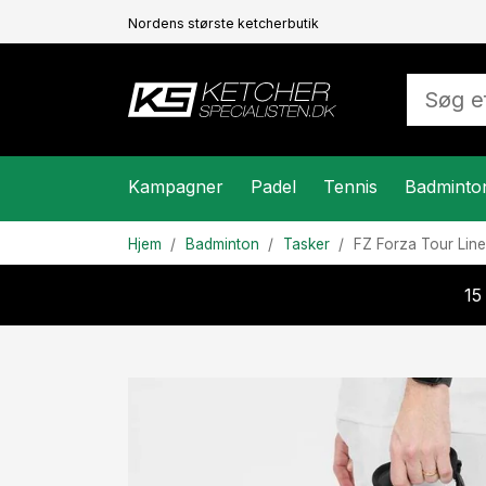
Nordens største ketcherbutik
Kampagner
Padel
Tennis
Badminto
Hjem
Badminton
Tasker
FZ Forza
Tour Lin
15