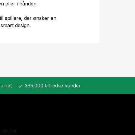
n eller i hånden.
il spillere, der ønsker en
 smart design.
urret
365.000 tilfredse kunder
check