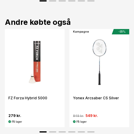
Andre købte også
Kampagne
-35%
FZ Forza Hybrid 5000
Yonex Arcsaber CS Silver
279 kr.
549 kr.
849 kr.
På lager
På lager