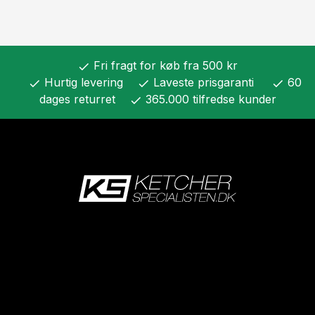
Fri fragt for køb fra 500 kr
check
Hurtig levering
Laveste prisgaranti
60
check
check
check
dages returret
365.000 tilfredse kunder
check