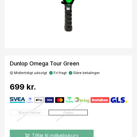
Dunlop Omega Tour Green
Midlertidigt udsolgt
Fri fragt
Sikre betalinger
699 kr.
Black/Yellow
Green
Tilføj til indkøbskurv
shopping_cart