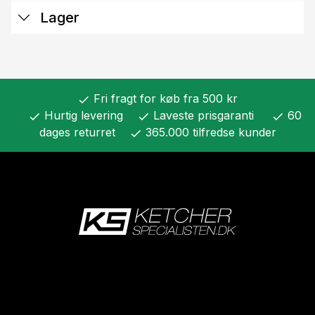
Lager
Fri fragt for køb fra 500 kr
check
Hurtig levering
Laveste prisgaranti
60
check
check
check
dages returret
365.000 tilfredse kunder
check