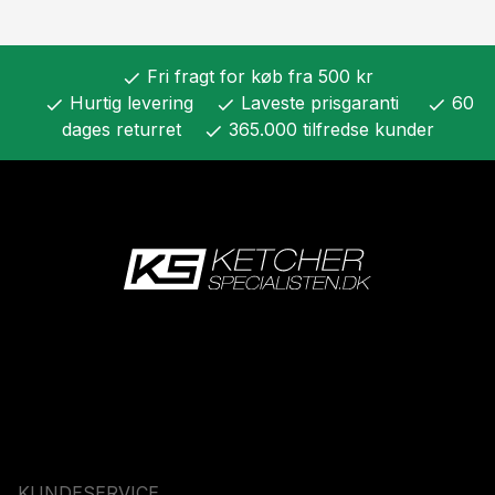
Fri fragt for køb fra 500 kr
check
Hurtig levering
Laveste prisgaranti
60
check
check
check
dages returret
365.000 tilfredse kunder
check
KUNDESERVICE