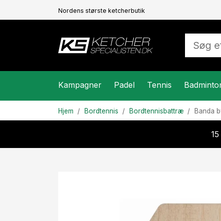
Nordens største ketcherbutik
Kampagner
Padel
Tennis
Badminto
Hjem
Bordtennis
Bordtennisbattræ
Banda b
15