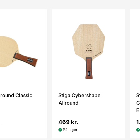
lround Classic
Stiga Cybershape
S
Allround
C
E
.
469 kr.
1
På lager