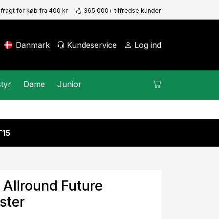
 fragt for køb fra 400 kr
365.000+ tilfredse kunder
Danmark
Kundeservice
Log ind
tyr
Dame
Junior
15
 Allround Future
ster