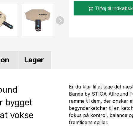
Tilføj til indkøbs
shopping_cart
ion
Lager
Er du klar til at tage det næs
ound
Banda by STIGA Allround F
r bygget
ramme til dem, der ønsker at
begynderketcher til en ketc
 at vokse
fokus på kontrol, balance og 
fremtidens spiller.