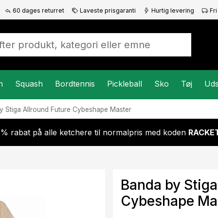
60 dages returret
Laveste prisgaranti
Hurtig levering
Fri
n
Squash
Bordtennis
Pickleball
Sko
Tøj
Uds
y Stiga
Allround Future Cybeshape Master
 % rabat på alle ketchere til normalpris med koden
RACKET
Banda by Stiga
Cybeshape Ma