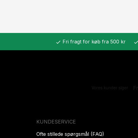
Fri fragt for køb fra 500 kr
check
chec
KUNDESERVICE
Ofte stillede spørgsmål (FAQ)