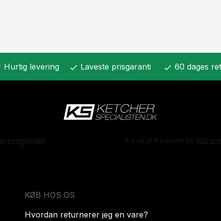
Hurtig levering
Laveste prisgaranti
60 dages ret
k
check
check
KØB HOS OS
Hvordan returnerer jeg en vare?