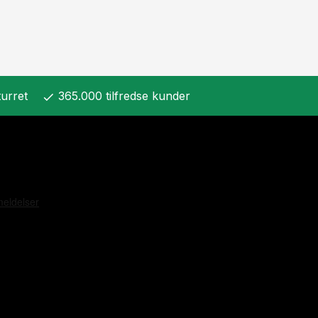
urret
365.000 tilfredse kunder
check