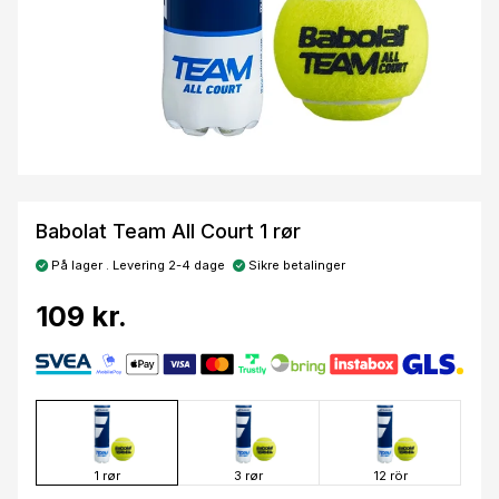
Babolat Team All Court 1 rør
På lager . Levering 2-4 dage
Sikre betalinger
109 kr.
1 rør
3 rør
12 rör