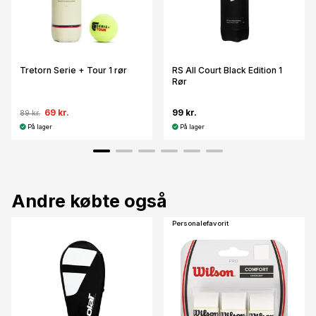
Tretorn Serie + Tour 1 rør
RS All Court Black Edition 1
Rør
69 kr.
99 kr.
89 kr.
På lager
På lager
Andre købte også
Personalefavorit