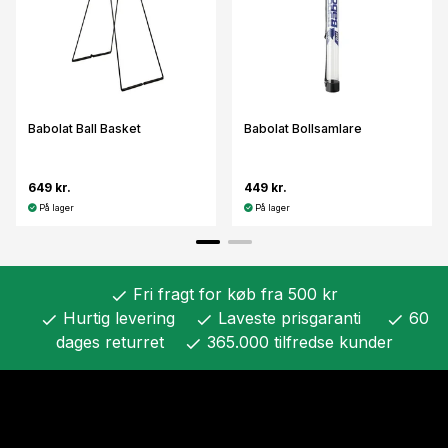
Babolat Ball Basket
Babolat Bollsamlare
649 kr.
449 kr.
På lager
På lager
Fri fragt for køb fra 500 kr
check
Hurtig levering
Laveste prisgaranti
60
check
check
check
dages returret
365.000 tilfredse kunder
check