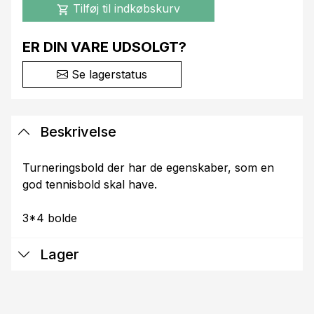
Tilføj til indkøbskurv
shopping_cart
ER DIN VARE UDSOLGT?
Se lagerstatus
Beskrivelse
Turneringsbold der har de egenskaber, som en
god tennisbold skal have.
3*4 bolde
Lager