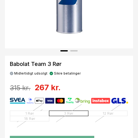
Babolat Team 3 Rør
Midlertidigt udsolgt
Sikre betalinger
267 kr.
315 kr.
1 Rør
3 Rør
12 Rør
18 Rør