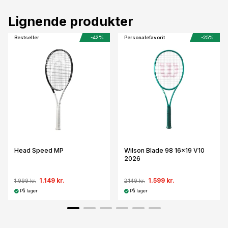
Lignende produkter
Bestseller
-42%
Personalefavorit
-25%
Head Speed MP
Wilson Blade 98 16x19 V10
2026
1.149 kr.
1.599 kr.
1.999 kr.
2.149 kr.
På lager
På lager