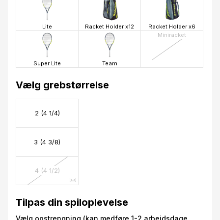
Lite
Racket Holder x12
Racket Holder x6
Miniracket
Super Lite
Team
Vælg grebstørrelse
2 (4 1/4)
3 (4 3/8)
4 (4 1/2)
Tilpas din spiloplevelse
Vælg opstrengning (kan medføre 1-2 arbejdsdage