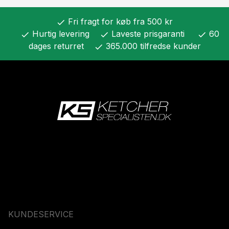
Fri fragt for køb fra 500 kr
check
Hurtig levering
Laveste prisgaranti
60
check
check
check
dages returret
365.000 tilfredse kunder
check
KUNDESERVICE