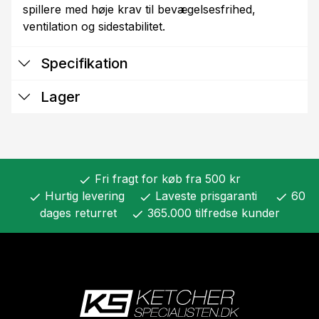
spillere med høje krav til bevægelsesfrihed,
ventilation og sidestabilitet.
Specifikation
Lager
Fri fragt for køb fra 500 kr
check
Hurtig levering
Laveste prisgaranti
60
check
check
check
dages returret
365.000 tilfredse kunder
check