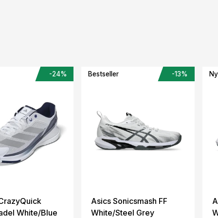
e
-24%
Bestseller
-13%
Ny
CrazyQuick
Asics Sonicsmash FF
A
adel White/Blue
White/Steel Grey
W