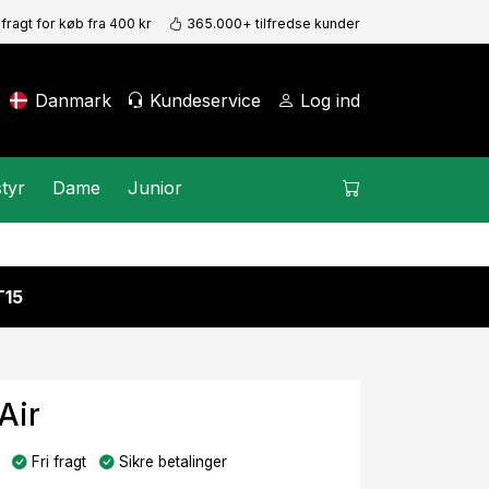
 fragt for køb fra 400 kr
365.000+ tilfredse kunder
Danmark
Kundeservice
Log ind
tyr
Dame
Junior
15
Air
Fri fragt
Sikre betalinger