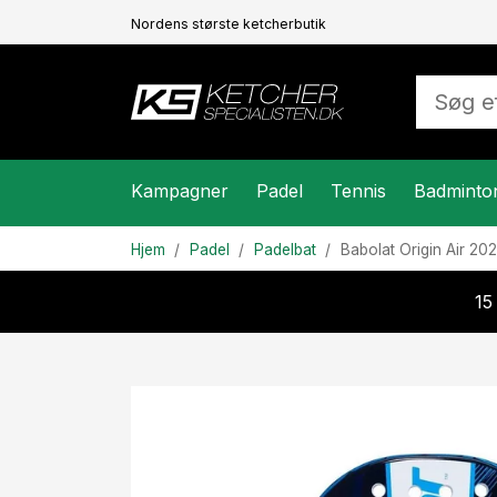
Nordens største ketcherbutik
Kampagner
Padel
Tennis
Badminto
Hjem
Padel
Padelbat
Babolat
Origin Air 20
15