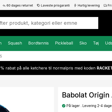
60 dages returret
Laveste prisgaranti
Hurtig levering
Fri
n
Squash
Bordtennis
Pickleball
Sko
Tøj
Uds
25
 % rabat på alle ketchere til normalpris med koden
RACKET
Babolat Origin 
På lager . Levering 2-4 dage