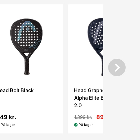
-35%
ead Bolt Black
Head Graphene 360
Alpha Elite Black Edition
2.0
49 kr.
899 kr.
1.399 kr.
På lager
På lager