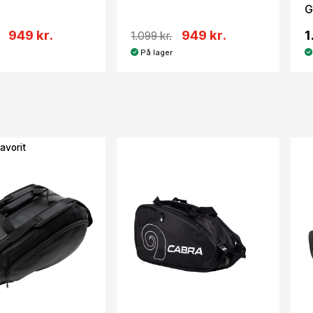
G
949 kr.
949 kr.
1
1.099 kr.
På lager
avorit