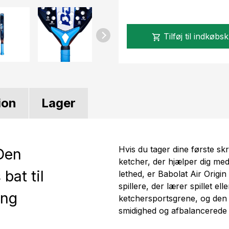
Tilføj til indkøbs
shopping_cart
ion
Lager
Hvis du tager dine første skri
 Den
ketcher, der hjælper dig med
bat til
lethed, er Babolat Air Origin 
spillere, der lærer spillet e
ing
ketchersportsgrene, og den 
smidighed og afbalancerede 