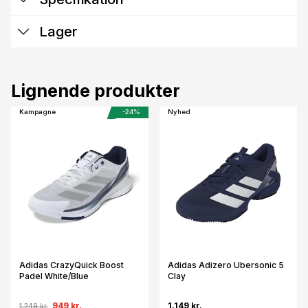
Lager
Lignende produkter
Kampagne
-24%
Nyhed
Adidas CrazyQuick Boost
Adidas Adizero Ubersonic 5
Padel White/Blue
Clay
949 kr.
1.149 kr.
1.249 kr.