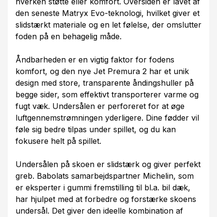
hverken støtte eller komfort. Oversiden er lavet af
den seneste Matryx Evo-teknologi, hvilket giver et
slidstærkt materiale og en let følelse, der omslutter
foden på en behagelig måde.
Åndbarheden er en vigtig faktor for fodens
komfort, og den nye Jet Premura 2 har et unik
design med store, transparente åndingshuller på
begge sider, som effektivt transporterer varme og
fugt væk. Undersålen er perforeret for at øge
luftgennemstrømningen yderligere. Dine fødder vil
føle sig bedre tilpas under spillet, og du kan
fokusere helt på spillet.
Undersålen på skoen er slidstærk og giver perfekt
greb. Babolats samarbejdspartner Michelin, som
er eksperter i gummi fremstilling til bl.a. bil dæk,
har hjulpet med at forbedre og forstærke skoens
undersål. Det giver den ideelle kombination af