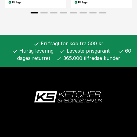
På lager
På lager
Fri fragt for køb fra 500 kr
check
Hurtig levering
Laveste prisgaranti
60
check
check
check
dages returret
365.000 tilfredse kunder
check