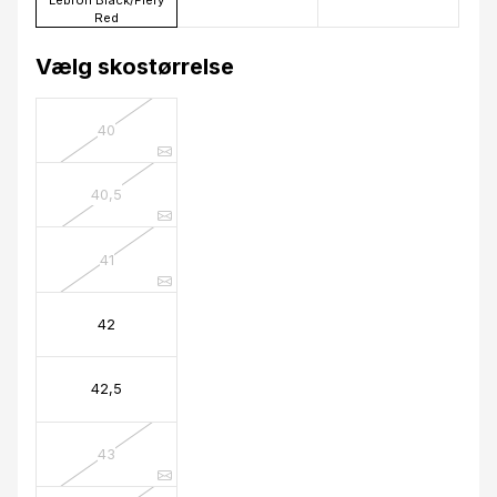
Red
Vælg skostørrelse
40
40,5
41
42
42,5
43