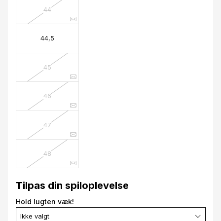
44
44,5
45
46
47
48
Tilpas din spiloplevelse
Hold lugten væk!
Ikke valgt