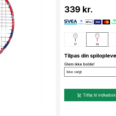
339 kr.
17
19
Tilpas din spiloplev
Glem ikke bolde!
Ikke valgt
Tilføj til indkøbs
shopping_cart