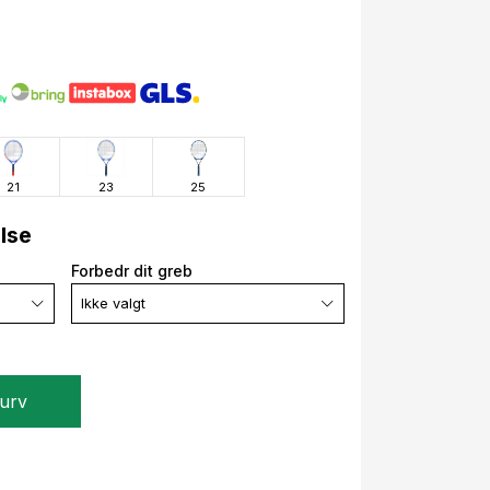
21
23
25
else
Forbedr dit greb
Ikke valgt
kurv