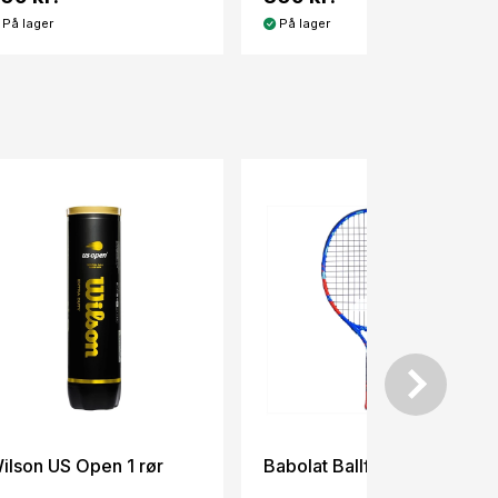
På lager
På lager
ilson US Open 1 rør
Babolat Ballfighter 21