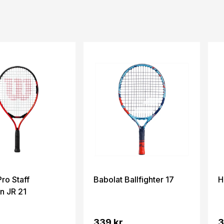
ro Staff
Babolat Ballfighter 17
H
n JR 21
.
339 kr.
3