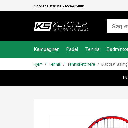
Nordens største ketcherbutik
Kampagner
Padel
Tennis
Badminto
Hjem
Tennis
Tennisketchere
Babolat
Ballfi
15