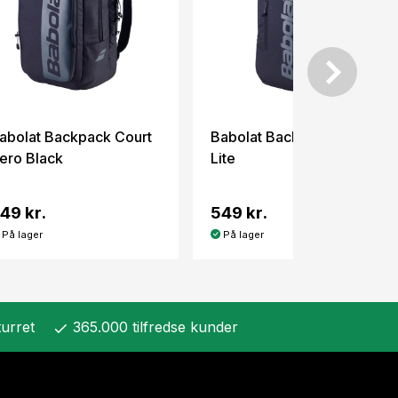
abolat Backpack Court
Babolat Backpack Court
ero Black
Lite
49 kr.
549 kr.
På lager
På lager
urret
365.000 tilfredse kunder
check