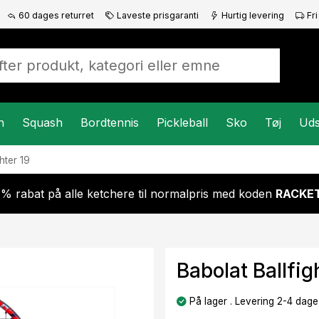
60 dages returret
Laveste prisgaranti
Hurtig levering
Fri
n
Squash
Bordtennis
Pickleball
Sko
Tøj
Uds
ghter 19
 % rabat på alle ketchere til normalpris med koden
RACKET
Babolat Ballfig
På lager . Levering 2-4 dage