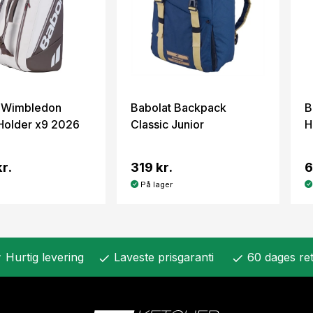
t Wimbledon
Babolat Backpack
B
Holder x9 2026
Classic Junior
H
r.
319 kr.
6
På lager
Hurtig levering
Laveste prisgaranti
60 dages ret
k
check
check