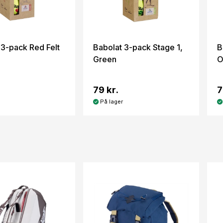
 3-pack Red Felt
Babolat 3-pack Stage 1,
B
Green
O
79 kr.
7
På lager