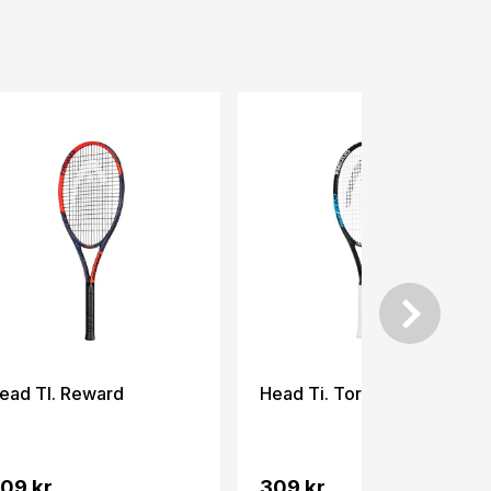
ead TI. Reward
Head Ti. Tornado
09 kr.
309 kr.