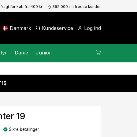
 fragt for køb fra 400 kr
365.000+ tilfredse kunder
Danmark
Kundeservice
Log ind
tyr
Dame
Junior
15
hter 19
Sikre betalinger