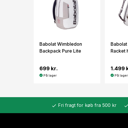
Babolat Wimbledon
Babola
Backpack Pure Lite
Racket 
699 kr.
1.499 k
På lager
På lager
Fri fragt for køb fra 500 kr
check
chec