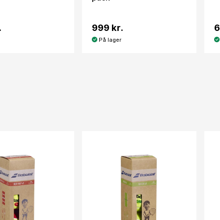
.
999 kr.
6
På lager