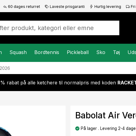
60 dages returret
Laveste prisgaranti
Hurtig levering
Fri
n
Squash
Bordtennis
Pickleball
Sko
Tøj
Uds
 2026
 % rabat på alle ketchere til normalpris med koden
RACKET
Babolat Air Ve
På lager . Levering 2-4 dage