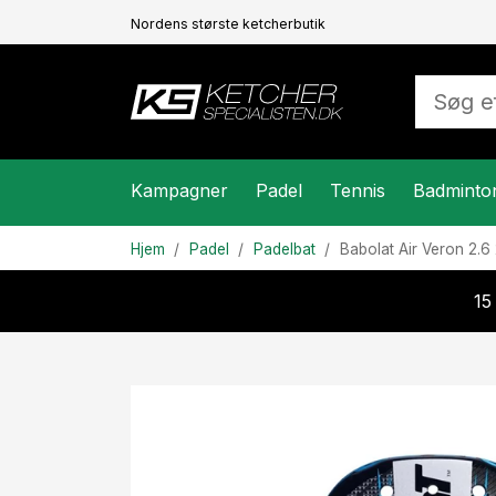
Nordens største ketcherbutik
Kampagner
Padel
Tennis
Badminto
Hjem
Padel
Padelbat
Babolat
Air Veron 2.6
15