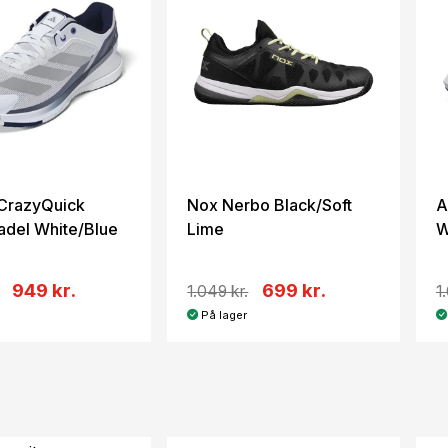
CrazyQuick
Nox Nerbo Black/Soft
A
adel White/Blue
Lime
W
949 kr.
699 kr.
1.049 kr.
1
På lager