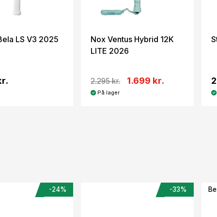
Bela LS V3 2025
Nox Ventus Hybrid 12K
S
LITE 2026
r.
1.699 kr.
2
2.295 kr.
På lager
e
-24%
-33%
Be