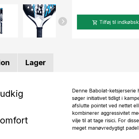
Tilføj til indkøbs
shopping_cart
ion
Lager
Denne Babolat-ketsjerserie he
å udkig
søger initiativet tidligt i k
afslutte pointet ved nettet el
kombinerer aggressivitet med
komfort
vilje til at tage risici. For dis
meget manøvredygtigt padelb