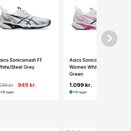
sics Sonicsmash FF
Asics Sonicsmash FF
hite/Steel Grey
Women White/Jewel
Green
949 kr.
1.099 kr.
.099 kr.
På lager
På lager