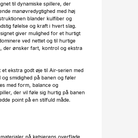
gnet til dynamiske spillere, der
ående manøvredygtighed med høj
truktionen blander kulfiber og
stig følelse og kraft i hvert slag.
gnet giver mulighed for et hurtigt
t dominere ved nettet og til hurtige
, der ønsker fart, kontrol og ekstra
 et ekstra godt øje til Air-serien med
 og smidighed på banen og føler
edes med form, balance og
ler, der vil føle sig hurtig på banen
dde point på en stilfuld måde.
 materialer på ketsjerens overflade