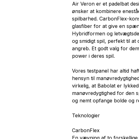
Air Veron er et padelbat desi
ønsker at kombinere enest
spilbarhed. CarbonFlex-kons
glasfiber for at give en spænd
Hybridformen og letvægtsdesi
og smidigt spil, perfekt til a
angreb. Et godt valg for dem
power i deres spil.
Vores testpanel har altid haft
hensyn til manøvredygtighed
virkelig, at Babolat er lykk
manøvredygtighed for den spil
og nemt opfange bolde og re
Teknologier
CarbonFlex
En vævning af to forskellige