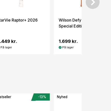
tarVie Raptor+ 2026
Wilson Defy LS V1
Special Edition
.449 kr.
1.699 kr.
På lager
På lager
stseller
-13%
Nyhed