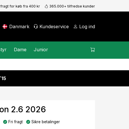
 fragt for køb fra 400 kr
365.000+ tilfredse kunder
Danmark
Kundeservice
Log ind
tyr
Dame
Junior
15
ron 2.6 2026
Fri fragt
Sikre betalinger