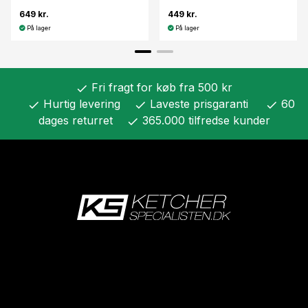
649 kr.
449 kr.
På lager
På lager
Fri fragt for køb fra 500 kr
check
Hurtig levering
Laveste prisgaranti
60
check
check
check
dages returret
365.000 tilfredse kunder
check