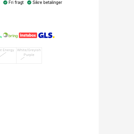
Fri fragt
Sikre betalinger
ht Energy
White/Greyish
Purple