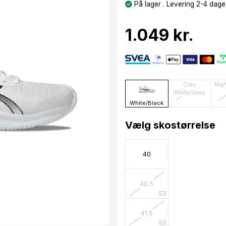
På lager . Levering 2-4 dage
1.049 kr.
Clay
Nig
White/Grey
White/Black
Vælg skostørrelse
40
40.5
41.5