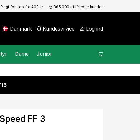
 fragt for køb fra 400 kr
365.000+ tilfredse kunder
Danmark
Kundeservice
Log ind
tyr
Dame
Junior
15
 Speed FF 3