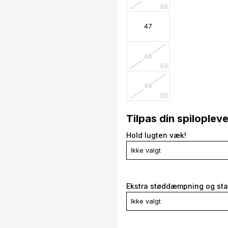
47
48
49
Tilpas din spiloplev
Hold lugten væk!
Ikke valgt
Ekstra støddæmpning og stab
Ikke valgt