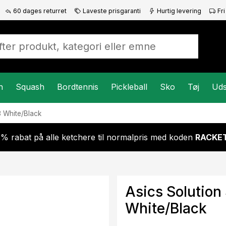
60 dages returret
Laveste prisgaranti
Hurtig levering
Fri
n
Squash
Bordtennis
Pickleball
Sko
Tøj
Uds
3 White/Black
 % rabat på alle ketchere til normalpris med koden
RACKET
Asics Solution
White/Black