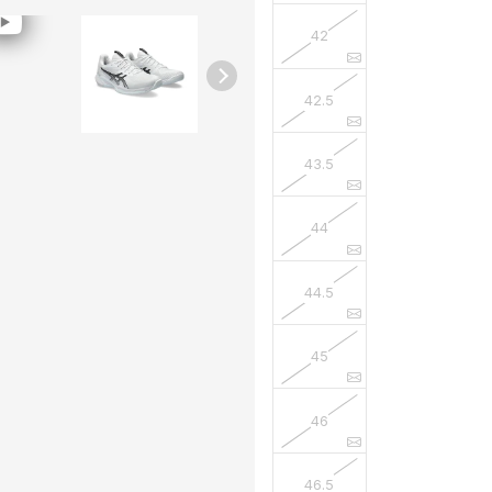
42
42.5
43.5
44
44.5
45
46
46.5