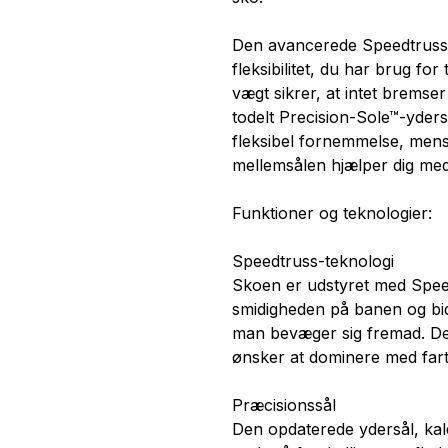
Den avancerede Speedtruss™-
fleksibilitet, du har brug for
vægt sikrer, at intet bremser
todelt Precision-Sole™-yders
fleksibel fornemmelse, mens
mellemsålen hjælper dig med
Funktioner og teknologier:
Speedtruss-teknologi
Skoen er udstyret med Spee
smidigheden på banen og bidr
man bevæger sig fremad. Det 
ønsker at dominere med fart
Præcisionssål
Den opdaterede ydersål, kald