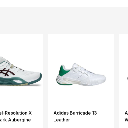
el-Resolution X
Adidas Barricade 13
A
ark Aubergine
Leather
W