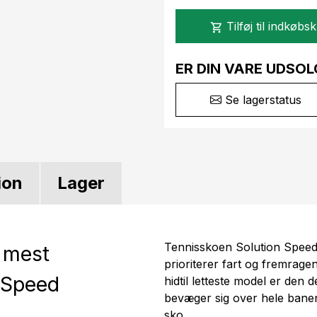
Tilføj til indkøbs
shopping_cart
ER DIN VARE UDSOL
Se lagerstatus
ion
Lager
Tennisskoen Solution Speed F
 mest
prioriterer fart og fremrage
 Speed
hidtil letteste model er den d
bevæger sig over hele banen
sko.