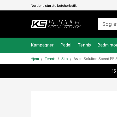
Nordens største ketcherbutik
Kampagner
Padel
Tennis
Badminto
Hjem
Tennis
Sko
Asics
Solution Speed FF 
15