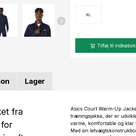
XL
Tilføj til indkøbs
shopping_cart
ion
Lager
Asics Court Warm-Up Jacket 
et fra
træningsjakke, der er udvikle
 for
varme, komfortable og klar 
Med sin letvægtskonstruktion