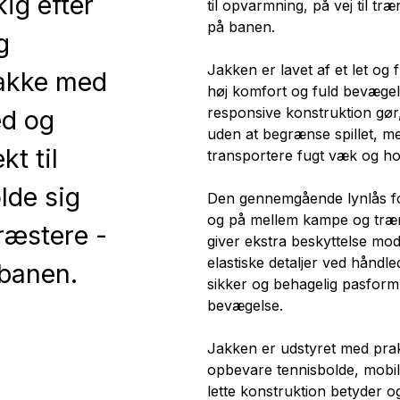
kig efter
til opvarmning, på vej til træ
på banen.
g
Jakken er lavet af et let og 
jakke med
høj komfort og fuld bevægels
responsive konstruktion gør,
ed og
uden at begrænse spillet, m
kt til
transportere fugt væk og ho
lde sig
Den gennemgående lynlås for
og på mellem kampe og træn
præstere -
giver ekstra beskyttelse mod
elastiske detaljer ved håndl
 banen.
sikker og behagelig pasform,
bevægelse.
Jakken er udstyret med pra
opbevare tennisbolde, mobil
lette konstruktion betyder o