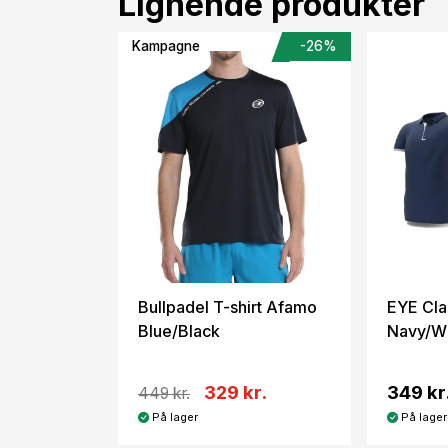
Lignende produkter
Kampagne
-26%
Bullpadel T-shirt Afamo
EYE Cla
Blue/Black
Navy/W
329 kr.
349 kr
449 kr.
På lager
På lager