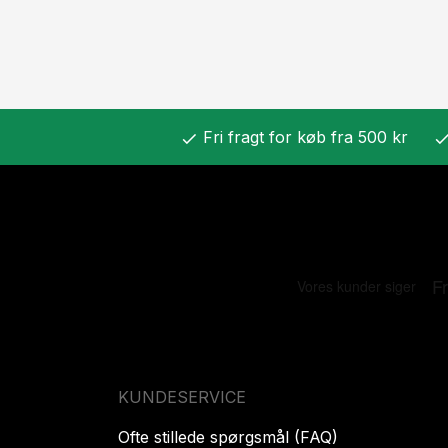
Fri fragt for køb fra 500 kr
check
chec
KUNDESERVICE
Ofte stillede spørgsmål (FAQ)