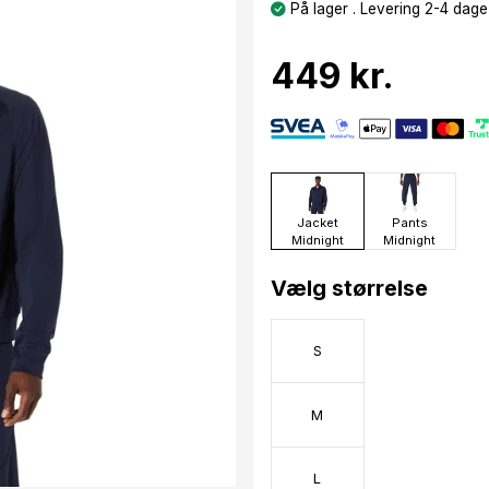
På lager . Levering 2-4 dage
449 kr.
Jacket
Pants
Midnight
Midnight
Vælg størrelse
S
M
L