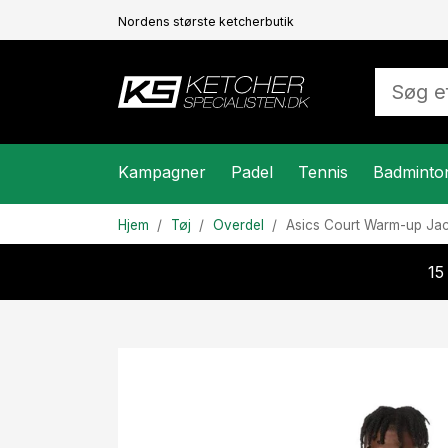
Nordens største ketcherbutik
Kampagner
Padel
Tennis
Badminto
Hjem
Tøj
Overdel
Asics
Court Warm-up Jac
15