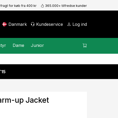
 fragt for køb fra 400 kr
365.000+ tilfredse kunder
Danmark
Kundeservice
Log ind
tyr
Dame
Junior
15
arm-up Jacket