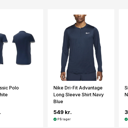
ssic Polo
Nike Dri-Fit Advantage
S
hite
Long Sleeve Shirt Navy
N
Blue
.
549 kr.
3
På lager