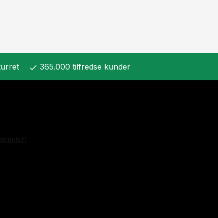
urret
365.000 tilfredse kunder
check