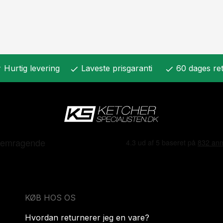
Hurtig levering
Laveste prisgaranti
60 dages ret
k
check
check
KØB HOS OS
Hvordan returnerer jeg en vare?