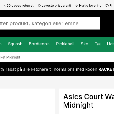
60 dages returret
Laveste prisgaranti
Hurtig levering
Fri
n
Squash
Bordtennis
Pickleball
Sko
Tøj
Uds
ket Midnight
 % rabat på alle ketchere til normalpris med koden
RACKET
Asics Court W
Midnight