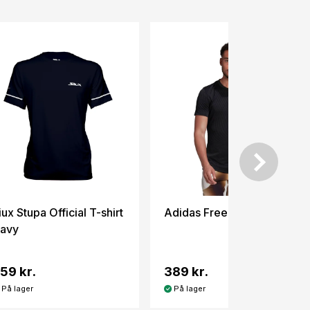
iux Stupa Official T-shirt
Adidas Freelift Tee Black
avy
59 kr.
389 kr.
På lager
På lager