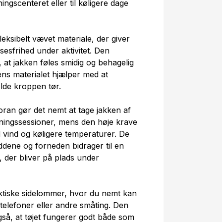
ningscenteret eller til køligere dage
fleksibelt vævet materiale, der giver
esfrihed under aktivitet. Den
 at jakken føles smidig og behagelig
ens materialet hjælper med at
lde kroppen tør.
an gør det nemt at tage jakken af
ingssessioner, mens den høje krave
 vind og køligere temperaturer. De
eddene og forneden bidrager til en
 der bliver på plads under
ktiske sidelommer, hvor du nemt kan
telefoner eller andre småting. Den
gså, at tøjet fungerer godt både som