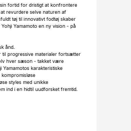
n fortid for dristigt at konfrontere
il at revurdere selve naturen af
ldt tøj til innovativt fodtøj skaber
g Yohji Yamamoto en ny vision - på
sk ånd.
r til progressive materialer fortsætter
elv hver sæson - takket være
hji Yamamotos karakteristiske
s kompromisløse
løse styles med unikke
m ind i en hidtil uudforsket fremtid.