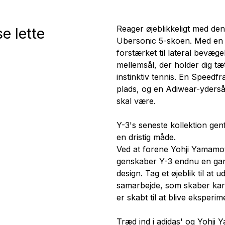
Reager øjeblikkeligt med de
se lette
Ubersonic 5-skoen. Med en l
forstærket til lateral bevæge
mellemsål, der holder dig tæ
instinktiv tennis. En Speed
plads, og en Adiwear-ydersål 
skal være.
Y-3's seneste kollektion ge
en dristig måde.
Ved at forene Yohji Yamamot
genskaber Y-3 endnu en gan
design. Tag et øjeblik til at
samarbejde, som skaber karak
er skabt til at blive eksperi
Træd ind i adidas' og Yohji