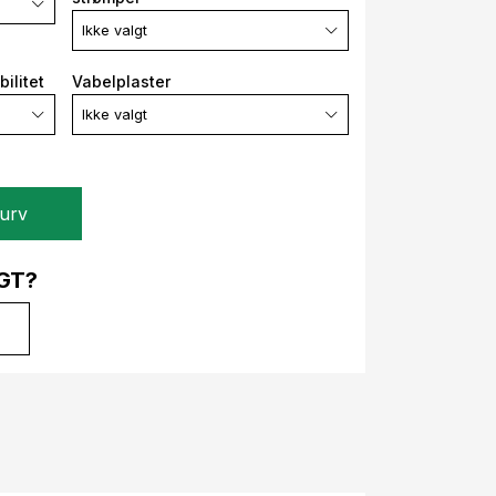
Ikke valgt
ilitet
Vabelplaster
Ikke valgt
kurv
GT?