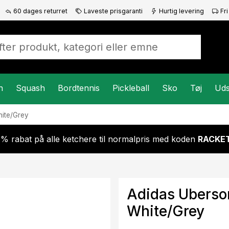
60 dages returret
Laveste prisgaranti
Hurtig levering
Fri
n
Squash
Bordtennis
Pickleball
Sko
Tøj
Uds
ite/Grey
 % rabat på alle ketchere til normalpris med koden
RACKET
Adidas Uberso
White/Grey