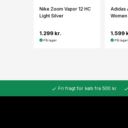
Nike Zoom Vapor 12 HC
Adidas 
Light Silver
Women 
1.299 kr.
1.599 k
På lager
På lager
Fri fragt for køb fra 500 kr
check
chec