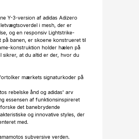
nne Y-3-version af adidas Adizero
etvægtsoverdel i mesh, der er
lse, og en responsiv Lightstrike-
t på banen, er skoene konstrueret til
frame-konstruktion holder hælen på
sikrer, at du altid er der, hvor du
nfortolker mærkets signaturkoder på
os rebelske ånd og adidas' arv
g essensen af funktionsinspireret
 udforske det banebrydende
teristiske og innovative styles, der
menteret med.
 Yamamotos subversive verden.