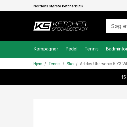
Nordens største ketcherbutik
Kampagner
Padel
Tennis
Badminto
Hjem
Tennis
Sko
Adidas
Ubersonic 5 Y3 Wh
15