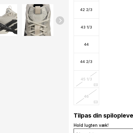
42 2/3
43 1/3
44
44 2/3
45 1/3
46
Tilpas din spiloplev
Hold lugten væk!