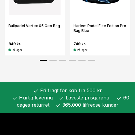
Bullpadel Vertex 05 Geo Bag
Harlem Padel Elite Edition Pro
Bag Blue
849 kr.
749 kr.
På lager
På lager
Fri fragt for køb fra 500 kr
check
Hurtig levering
Laveste prisgaranti
60
check
check
check
dages returret
365.000 tilfredse kunder
check