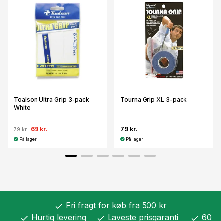
Toalson Ultra Grip 3-pack
Tourna Grip XL 3-pack
White
69 kr.
79 kr.
79 kr.
På lager
På lager
Fri fragt for køb fra 500 kr
check
Hurtig levering
Laveste prisgaranti
60
check
check
check