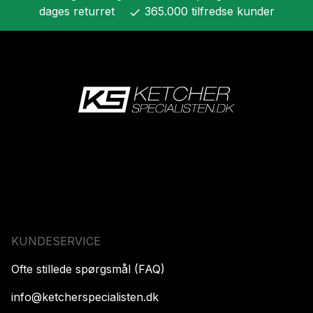
dages returret
365.000 tilfredse kunder
check
KUNDESERVICE
Ofte stillede spørgsmål (FAQ)
info@ketcherspecialisten.dk