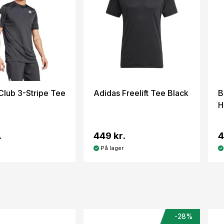
Club 3-Stripe Tee
Adidas Freelift Tee Black
B
H
.
449 kr.
4
På lager
-28%