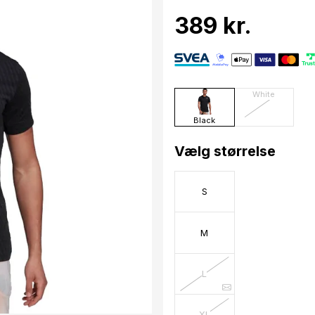
389 kr.
White
Black
Vælg størrelse
S
M
L
XL