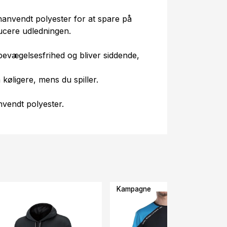
nanvendt polyester for at spare på
ucere udledningen.
 bevægelsesfrihed og bliver siddende,
øligere, mens du spiller.
vendt polyester.
Kampagne
-26%