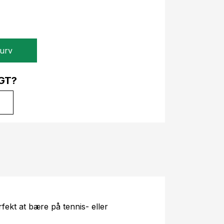
kurv
GT?
erfekt at bære på tennis- eller