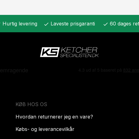
Hurtig levering
Laveste prisgaranti
60 dages ret
k
check
check
KØB HOS OS
Hvordan returnerer jeg en vare?
Købs- og leverancevilkår