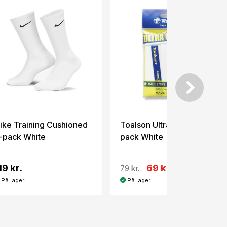
ike Training Cushioned
Toalson Ultra Grip 3-
-pack White
pack White
19 kr.
69 kr.
79 kr.
På lager
På lager