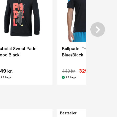
abolat Sweat Padel
Bullpadel T-shirt Afamo
ood Black
Blue/Black
49 kr.
329 kr.
449 kr.
På lager
På lager
Bestseller
-12%