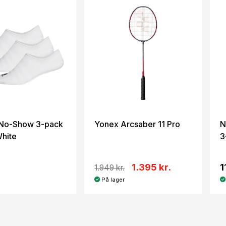
 No-Show 3-pack
Yonex Arcsaber 11 Pro
N
hite
3
1.395 kr.
1
1.949 kr.
På lager