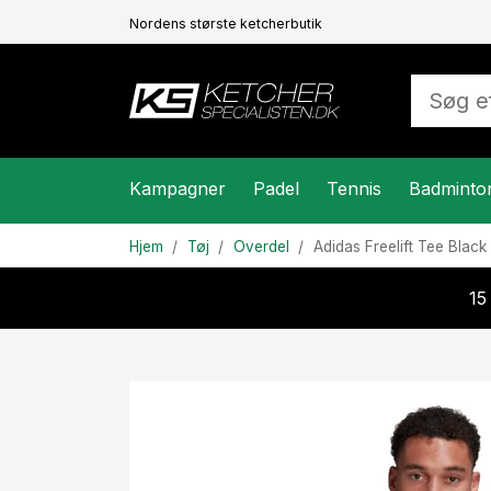
Nordens største ketcherbutik
Kampagner
Padel
Tennis
Badminto
Hjem
Tøj
Overdel
Adidas
Freelift Tee Black
15