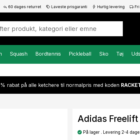
60 dages returret
Laveste prisgaranti
Hurtig levering
Fri
n
Squash
Bordtennis
Pickleball
Sko
Tøj
Uds
 % rabat på alle ketchere til normalpris med koden
RACKET
Adidas Freelift
På lager . Levering 2-4 dage