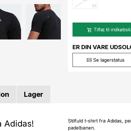
Tilføj til indkøbs
shopping_cart
ER DIN VARE UDSOL
Se lagerstatus
ion
Lager
Stilfuld t-shirt fra Adidas, p
a Adidas!
padelbanen.