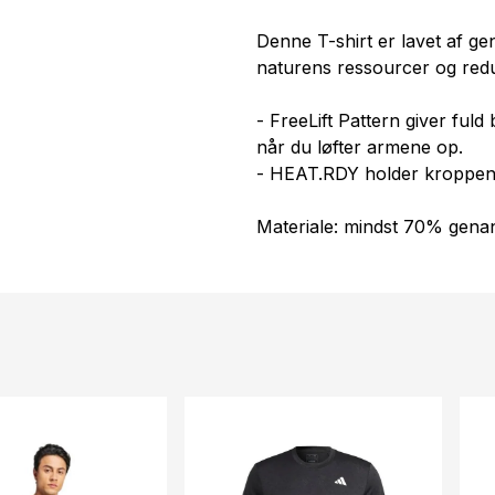
Denne T-shirt er lavet af ge
naturens ressourcer og red
- FreeLift Pattern giver fuld
når du løfter armene op.
- HEAT.RDY holder kroppen k
Materiale: mindst 70% genan