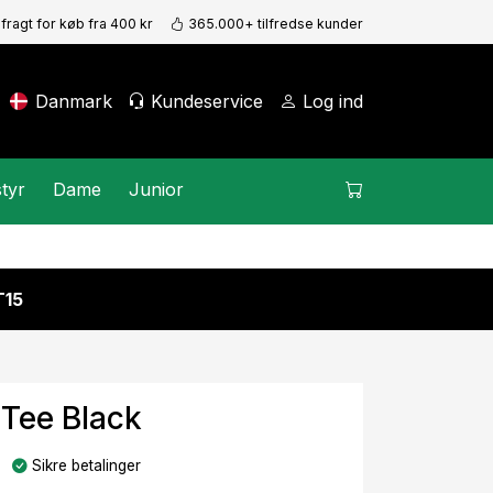
 fragt for køb fra 400 kr
365.000+ tilfredse kunder
Danmark
Kundeservice
Log ind
tyr
Dame
Junior
15
 Tee Black
Sikre betalinger