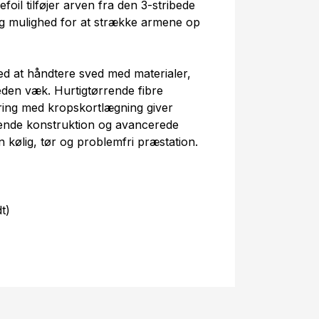
l tilføjer arven fra den 3-stribede
 dig mulighed for at strække armene op
 at håndtere sved med materialer,
eden væk. Hurtigtørrende fibre
ering med kropskortlægning giver
gende konstruktion og avancerede
n kølig, tør og problemfri præstation.
t)