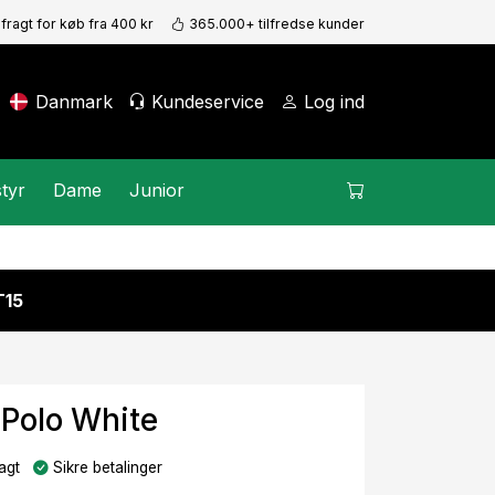
 fragt for køb fra 400 kr
365.000+ tilfredse kunder
Danmark
Kundeservice
Log ind
tyr
Dame
Junior
15
 Polo White
agt
Sikre betalinger