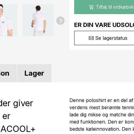
Tilføj til indkøbs
shopping_cart
ER DIN VARE UDSOL
Se lagerstatus
ion
Lager
Denne poloshirt er en del af 
der giver
verdens mest berømte tennist
 er
lade dig mikse og matche di
med funktionen. Den er ko
IMACOOL+
bedste køleinnovation. Den 