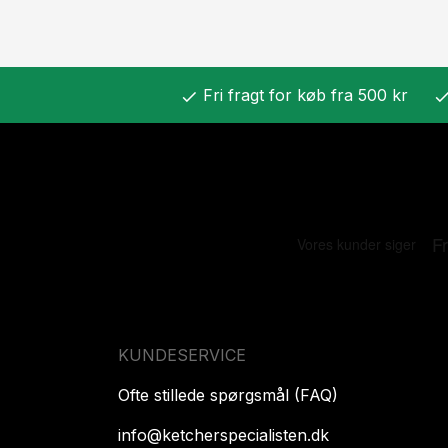
Fri fragt for køb fra 500 kr
check
chec
KUNDESERVICE
Ofte stillede spørgsmål (FAQ)
info@ketcherspecialisten.dk