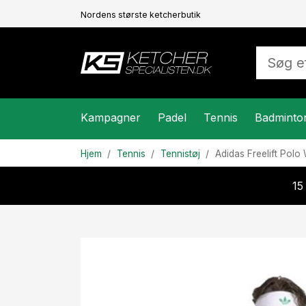
Nordens største ketcherbutik
Kampagner
Padel
Tennis
Badminto
Hjem
Tennis
Tennistøj
Adidas
Freelift Polo
15