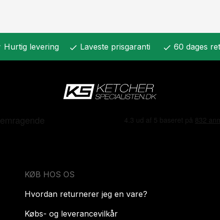
Hurtig levering
Laveste prisgaranti
60 dages ret
k
check
check
KØB HOS OS
Hvordan returnerer jeg en vare?
Købs- og leverancevilkår