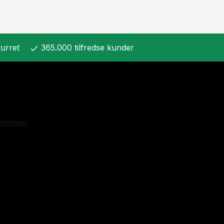
urret
365.000 tilfredse kunder
check