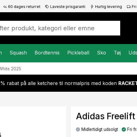
60 dages returret
Laveste prisgaranti
Hurtig levering
Fri
n
Squash
Bordtennis
Pickleball
Sko
Tøj
Uds
 White 2025
 % rabat på alle ketchere til normalpris med koden
RACKET
Adidas Freelift
Midlertidigt udsolgt
Fri fr