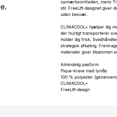
opmærksomheden, mens Trefoi
e.
stil. FreeLift-designet giver
uden besvær.
CLIMACOOL+ hjælper dig med
der hurtigt transporterer sv
holder dig frisk. Svedhåndt
strategisk afkøling. Fremra
materialer giver tilsammen e
Almindelig pasform
Pique-krave med lynlås
100 % polyester (genanvend
CLIMACOOL+
FreeLift-design