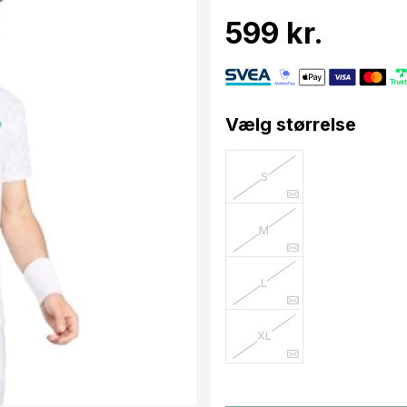
599 kr.
Vælg størrelse
S
M
L
XL