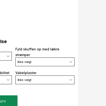
else
Fyld skuffen op med lækre
strømper
Ikke valgt
ilitet
Vabelplaster
Ikke valgt
kurv