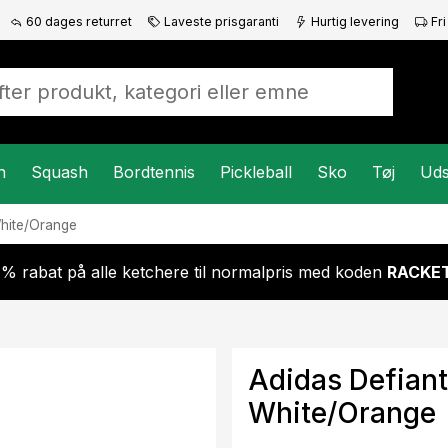
60 dages returret
Laveste prisgaranti
Hurtig levering
Fri
n
Squash
Bordtennis
Pickleball
Sko
Tøj
Uds
hite/Orange
 % rabat på alle ketchere til normalpris med koden
RACKET
Adidas Defian
White/Orange