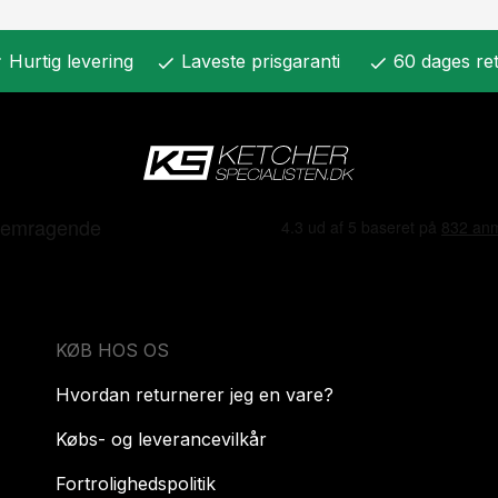
Hurtig levering
Laveste prisgaranti
60 dages ret
k
check
check
KØB HOS OS
Hvordan returnerer jeg en vare?
Købs- og leverancevilkår
Fortrolighedspolitik