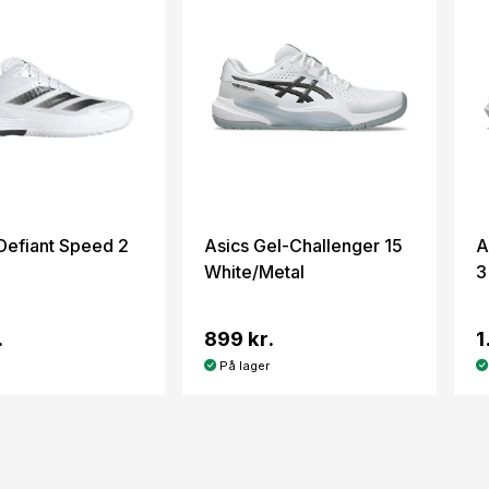
Defiant Speed 2
Asics Gel-Challenger 15
A
White/Metal
3
.
899 kr.
1
På lager