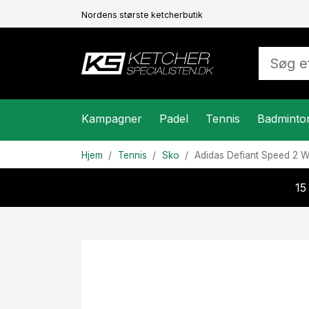
Nordens største ketcherbutik
Kampagner
Padel
Tennis
Badminto
Hjem
Tennis
Sko
Adidas
Defiant Speed 2 W
15