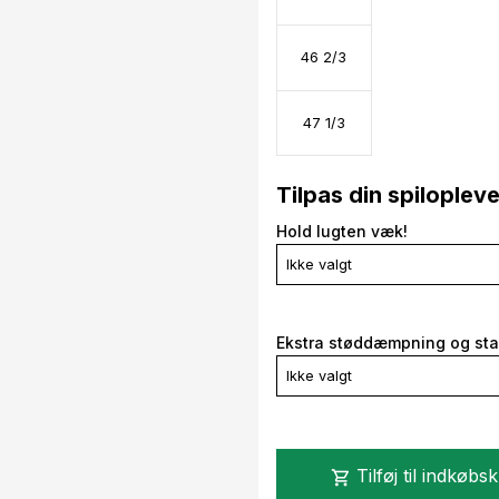
46 2/3
47 1/3
Tilpas din spiloplev
Hold lugten væk!
Ikke valgt
Ekstra støddæmpning og stab
Ikke valgt
Tilføj til indkøbs
shopping_cart