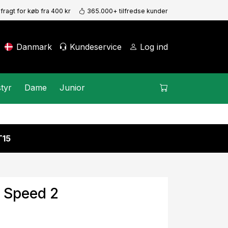
 fragt for køb fra 400 kr
365.000+ tilfredse kunder
Danmark
Kundeservice
Log ind
tyr
Dame
Junior
15
t Speed 2