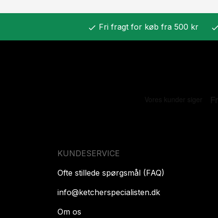
Fri fragt for køb fra 500 kr
check
chec
KUNDESERVICE
Ofte stillede spørgsmål (FAQ)
info@ketcherspecialisten.dk
Om os