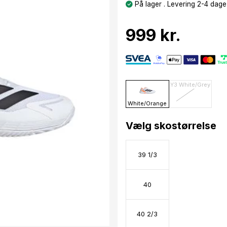
På lager . Levering 2-4 dage
999 kr.
Y3 White/Grey
White/Orange
Vælg skostørrelse
39 1/3
40
40 2/3