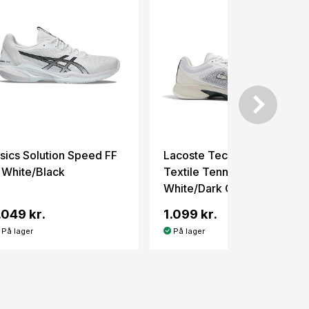
sics Solution Speed FF
Lacoste Tech Point
 White/Black
Textile Tennis/Padel
White/Dark Green
.049 kr.
1.099 kr.
På lager
På lager