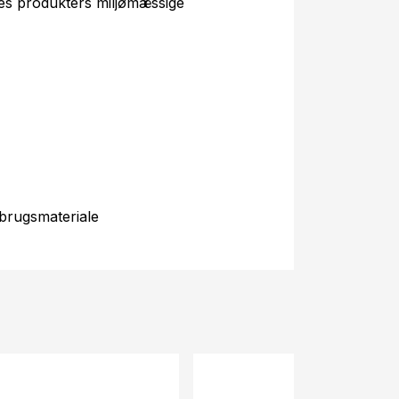
es produkters miljømæssige
brugsmateriale