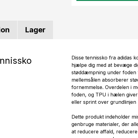
ion
Lager
Disse tennissko fra adidas 
ennissko
hjælpe dig med at bevæge dig 
støddæmpning under foden til
mellemsålen absorberer stød
fornemmelse. Overdelen i me
foden, og TPU i hælen giver
eller sprint over grundlinjen
Dette produkt indeholder mi
genbruge materialer, der all
at reducere affald, reduce