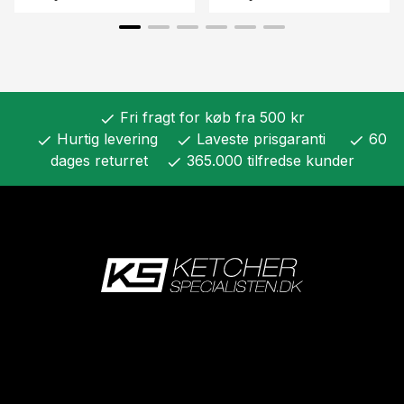
Fri fragt for køb fra 500 kr
check
Hurtig levering
Laveste prisgaranti
60
check
check
check
dages returret
365.000 tilfredse kunder
check