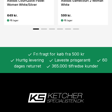
Adidas CourtQuick Padel
Adidas Gamecourt 2 Woman
Women White/Silver
White
649 kr.
599 kr.
På lager
På lager
Fri fragt for køb fra 500 kr
check
Hurtig levering
Laveste prisgaranti
60
check
check
check
dages returret
365.000 tilfredse kunder
check