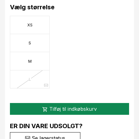
Vælg størrelse
XS
S
M
L
Tilføj til indkøbskurv
shopping_cart
ER DIN VARE UDSOLGT?
Se lagerstatus