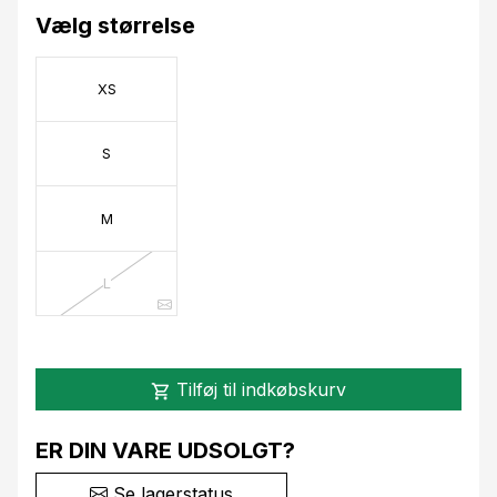
Vælg størrelse
XS
S
M
L
Tilføj til indkøbskurv
shopping_cart
ER DIN VARE UDSOLGT?
Se lagerstatus