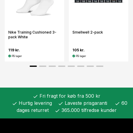
Nike Training Cushioned 3-
Smellwell 2-pack
pack White
119 kr.
105 kr.
På lager
På lager
Fri fragt for køb fra 500 kr
check
Hurtig levering
Laveste prisgaranti
60
check
check
check
dages returret
365.000 tilfredse kunder
check