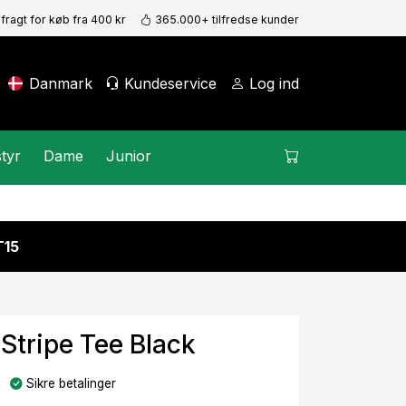
 fragt for køb fra 400 kr
365.000+ tilfredse kunder
Danmark
Kundeservice
Log ind
tyr
Dame
Junior
15
Stripe Tee Black
Sikre betalinger