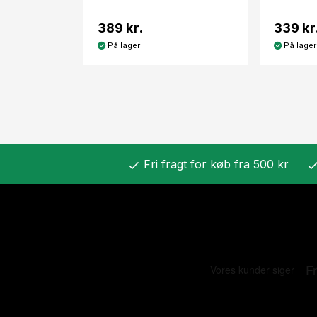
389 kr.
339 kr
På lager
På lager
Fri fragt for køb fra 500 kr
check
chec