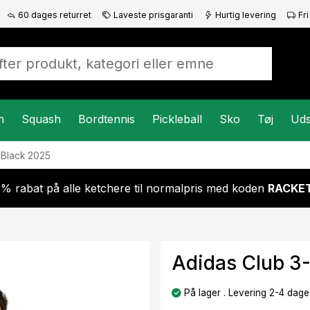
60 dages returret
Laveste prisgaranti
Hurtig levering
Fri
n
Squash
Bordtennis
Pickleball
Sko
Tøj
Uds
 Black 2025
 % rabat på alle ketchere til normalpris med koden
RACKET
Adidas Club 3-
På lager . Levering 2-4 dage