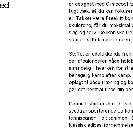
med
er designet med Climacool-te
fugt væk, så du kan fokusere
er. Takket være FreeLift-kon
skuldrene, får du maksimal 
slag og serv. De ikoniske tr
som en stilfuld detalje uden
Stoffet er udelukkende frems
der afbalancerer både hold
almindelig - hverken for stram
behagelig kamp efter kamp. 
oplagt til både træning og 
gør det nemt at finde din pers
Denne t-shirt er et godt valg
svedtransporterende og kom
tennisbanen - alt sammen i
klassisk adidas-fornemmelse