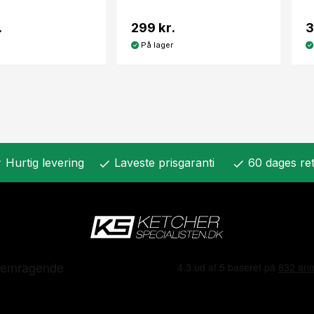
.
299 kr.
3
På lager
Hurtig levering
Laveste prisgaranti
60 dages ret
k
check
check