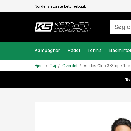
Nordens største ketcherbutik
Kampagner
Padel
Tennis
Badminto
Hjem
Tøj
Overdel
Adidas
Club 3-Stripe Tee
15