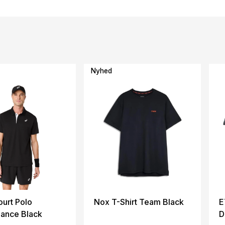
Nyhed
ourt Polo
Nox T-Shirt Team Black
E
ance Black
D