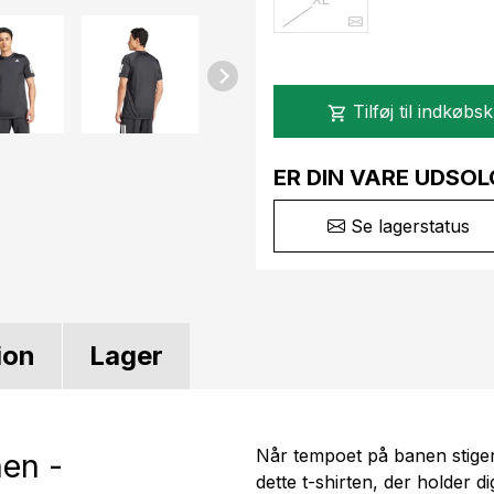
Tilføj til indkøbs
shopping_cart
ER DIN VARE UDSOL
Se lagerstatus
ion
Lager
Når tempoet på banen stiger
nen -
dette t-shirten, der holder di