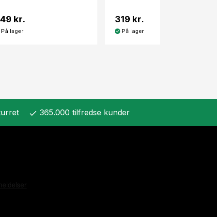
49 kr.
319 kr.
På lager
På lager
urret
365.000 tilfredse kunder
check