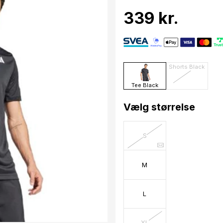
339 kr.
Shorts Black
Tee Black
Vælg størrelse
S
M
L
XL