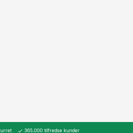
urret
365.000 tilfredse kunder
check