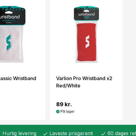
lassic Wristband
Varlion Pro Wristband x2
Red/White
89 kr.
På lager
Hurtig levering
Laveste prisgaranti
60 dages ret
k
check
check