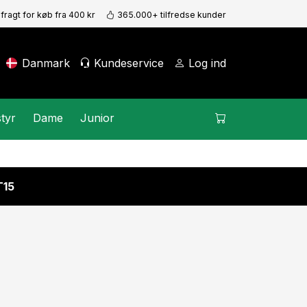
 fragt for køb fra 400 kr
365.000+ tilfredse kunder
Danmark
Kundeservice
Log ind
tyr
Dame
Junior
15