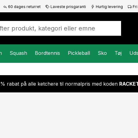
60 dages returret
Laveste prisgaranti
Hurtig levering
Fri
n
Squash
Bordtennis
Pickleball
Sko
Tøj
Uds
 % rabat på alle ketchere til normalpris med koden
RACKET