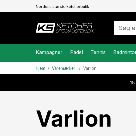
Nordens største ketcherbutik
Kampagner
Padel
Tennis
Badminto
Hjem
Varemærker
Varlion
15
Varlion