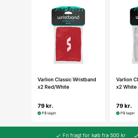
Varlion Classic Wristband
Varlion C
x2 Red/White
x2 White
79 kr.
79 kr.
På lager
På lager
Fri fragt for køb fra 500 kr
check
chec