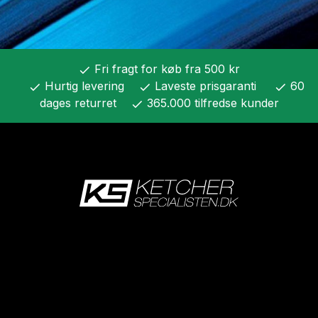
Fri fragt for køb fra 500 kr
check
Hurtig levering
Laveste prisgaranti
60
check
check
check
dages returret
365.000 tilfredse kunder
check