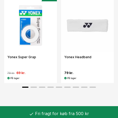
Yonex Super Grap
Yonex Headband
69 kr.
79 kr.
79 kr.
På lager
På lager
Fri fragt for køb fra 500 kr
check