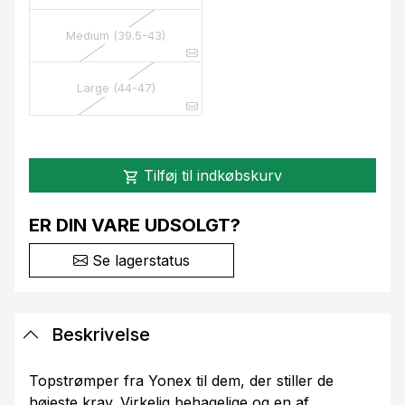
Medium (39.5-43)
Large (44-47)
Tilføj til indkøbskurv
shopping_cart
ER DIN VARE UDSOLGT?
Se lagerstatus
Beskrivelse
Topstrømper fra Yonex til dem, der stiller de
højeste krav. Virkelig behagelige og en af