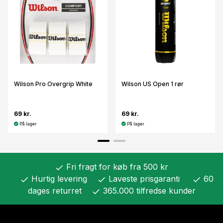
Wilson Pro Overgrip White
Wilson US Open 1 rør
69 kr.
69 kr.
På lager
På lager
Fri fragt for køb fra 500 kr
check
Hurtig levering
Laveste prisgaranti
60
check
check
check
dages returret
365.000 tilfredse kunder
check