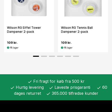
Wilson RG Eiffel Tower
Wilson RG Tennis Ball
Dampener 2-pack
Dampener 2-pack
109 kr.
109 kr.
På lager
På lager
Fri fragt for køb fra 500 kr
check
Hurtig levering
Laveste prisgaranti
60
check
check
check
dages returret
365.000 tilfredse kunder
check