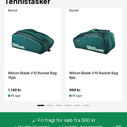
Tennistasker
Nyhed
Nyhed
Wilson Blade V10 Racket Bag
Wilson Blade V10 Racket Bag
15pk
9pk
1.149 kr.
999 kr.
På lager
På lager
Fri fragt for køb fra 500 kr
check
Hurtig levering
Laveste prisgaranti
60