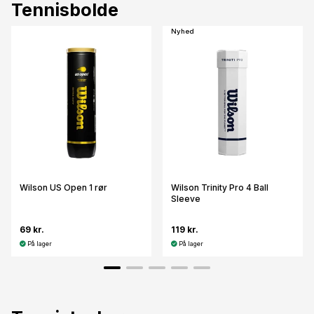
Tennisbolde
Nyhed
Wilson US Open 1 rør
Wilson Trinity Pro 4 Ball
Sleeve
69 kr.
119 kr.
På lager
På lager