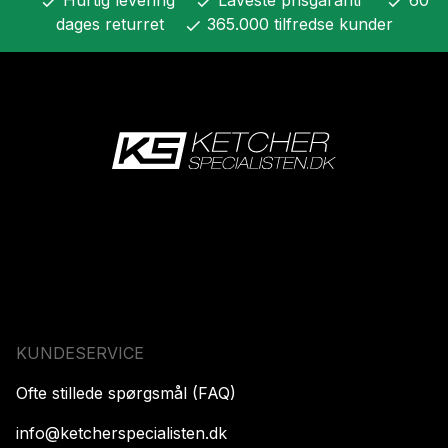
check
check
check
dages returret
365.000 tilfredse kunder
check
KUNDESERVICE
Ofte stillede spørgsmål (FAQ)
info@ketcherspecialisten.dk