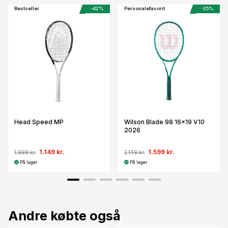
Bestseller
-42%
Personalefavorit
-25%
Head Speed MP
Wilson Blade 98 16x19 V10
2026
1.149 kr.
1.599 kr.
1.999 kr.
2.149 kr.
På lager
På lager
Andre købte også