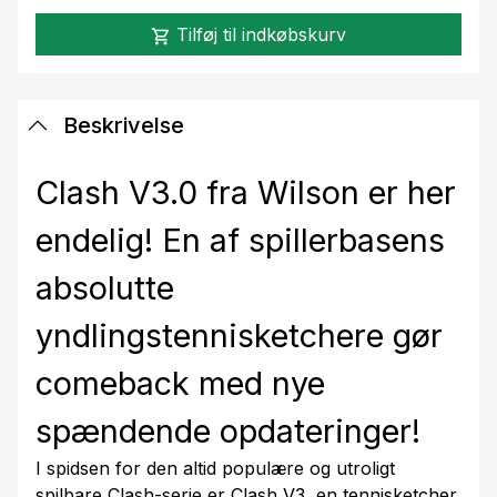
Tilføj til indkøbskurv
shopping_cart
Beskrivelse
Clash V3.0 fra Wilson er her
endelig! En af spillerbasens
absolutte
yndlingstennisketchere gør
comeback med nye
spændende opdateringer!
I spidsen for den altid populære og utroligt
spilbare Clash-serie er Clash V3, en tennisketcher,