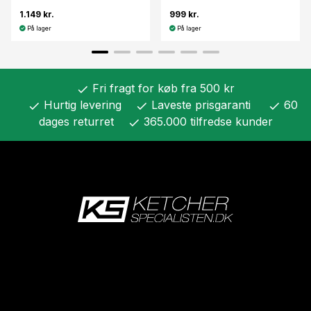
1.149 kr.
999 kr.
På lager
På lager
Fri fragt for køb fra 500 kr
check
Hurtig levering
Laveste prisgaranti
60
check
check
check
dages returret
365.000 tilfredse kunder
check