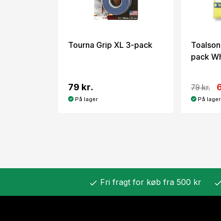
Tourna Grip XL 3-pack
Toalson 
pack Wh
79 kr.
79 kr.
På lager
På lager
Fri fragt for køb fra 500 kr
check
chec