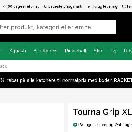
60 dages returret
Laveste prisgaranti
Hurtig levering
Fri
n
Squash
Bordtennis
Pickleball
Sko
Tøj
Uds
pack
 % rabat på alle ketchere til normalpris med koden
RACKET
Tourna Grip X
På lager . Levering 2-4 dage