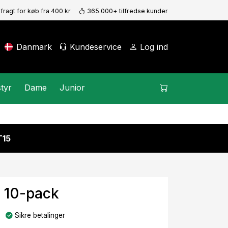
 fragt for køb fra 400 kr
365.000+ tilfredse kunder
Danmark
Kundeservice
Log ind
tyr
Dame
Junior
15
L 10-pack
Sikre betalinger