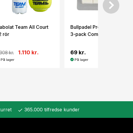
abolat Team All Court
Bullpadel Pro Overgrip
2 rör
3-pack Comfort White
1.110 kr.
69 kr.
.308 kr.
På lager
På lager
urret
365.000 tilfredse kunder
check