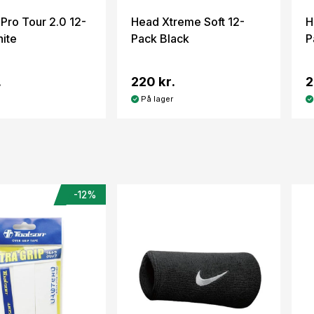
 Pro Tour 2.0 12-
Head Xtreme Soft 12-
H
ite
Pack Black
P
.
220 kr.
2
På lager
-12%