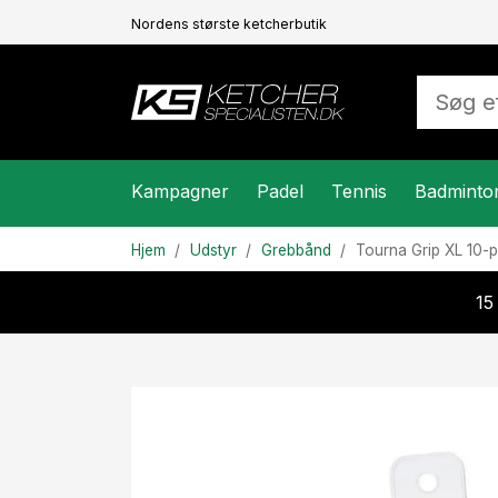
Nordens største ketcherbutik
Kampagner
Padel
Tennis
Badminto
Hjem
Udstyr
Grebbånd
Tourna
Grip XL 10-
15