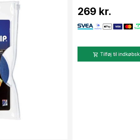
269 kr.
Tilføj til indkøbs
shopping_cart