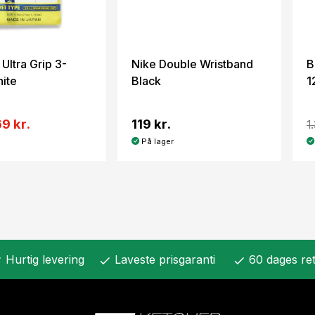
Ultra Grip 3-
Nike Double Wristband
B
ite
Black
1
69 kr.
119 kr.
1
På lager
Hurtig levering
Laveste prisgaranti
60 dages ret
k
check
check