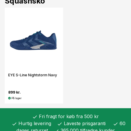
Squashsko
EYE S-Line Nightstorm Navy
899 kr.
På lager
Fri fragt for køb fra 500 kr
check
Hurtig levering
Laveste prisgaranti
60
check
check
check
dages returret
365.000 tilfredse kunder
check