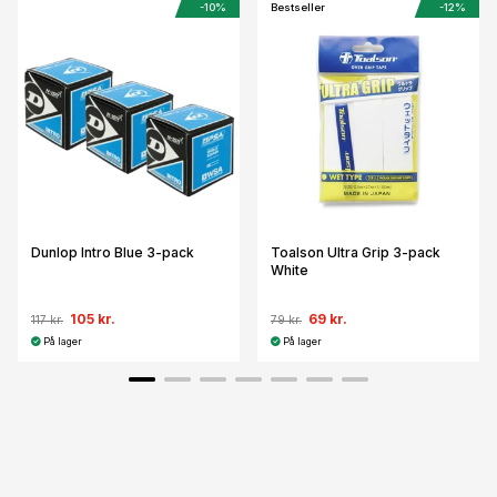
-10%
Bestseller
-12%
Dunlop Intro Blue 3-pack
Toalson Ultra Grip 3-pack
White
105 kr.
69 kr.
117 kr.
79 kr.
På lager
På lager