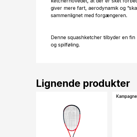
ketcherhovedet, at der er sket forbe
giver mere fart, aerodynamik og ”skar
sammenlignet med forgængeren.
Denne squashketcher tilbyder en fin 
og spilføling.
Lignende produkter
Kampagn