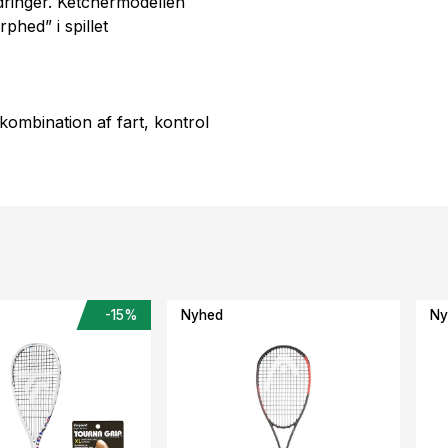
dringer. Ketchermodellen
phed” i spillet
kombination af fart, kontrol
e
-15%
Nyhed
Ny