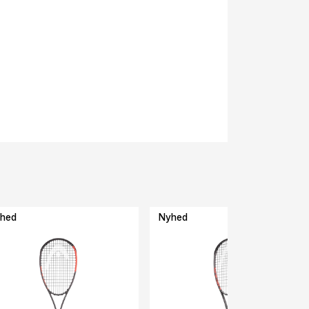
hed
Nyhed