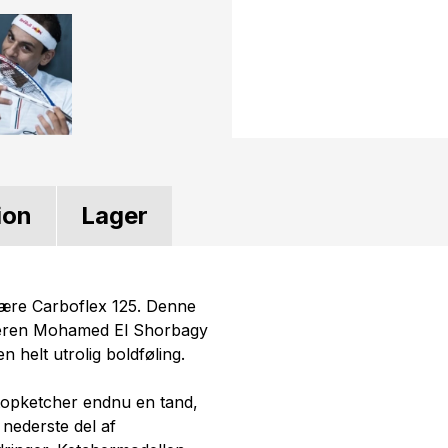
ion
Lager
lære Carboflex 125. Denne
teren Mohamed El Shorbagy
en helt utrolig boldføling.
 topketcher endnu en tand,
n nederste del af