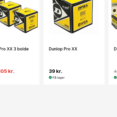
Pro XX 3 bolde
Dunlop Pro XX
D
105 kr.
39 kr.
4
På lager