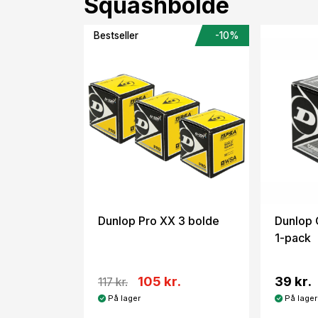
Squashbolde
Bestseller
-10%
Dunlop Pro XX 3 bolde
Dunlop 
1-pack
105 kr.
39 kr.
117 kr.
På lager
På lager