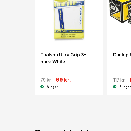
Toalson Ultra Grip 3-
Dunlop 
pack White
69 kr.
79 kr.
117 kr.
På lager
På lager