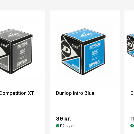
Competition XT
Dunlop Intro Blue
D
39 kr.
1
På lager