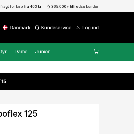
 fragt for køb fra 400 kr
365.000+ tilfredse kunder
Danmark
Kundeservice
Log ind
tyr
Dame
Junior
15
boflex 125