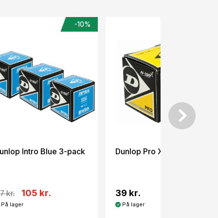
-10%
unlop Intro Blue 3-pack
Dunlop Pro XX
105 kr.
39 kr.
17 kr.
På lager
På lager