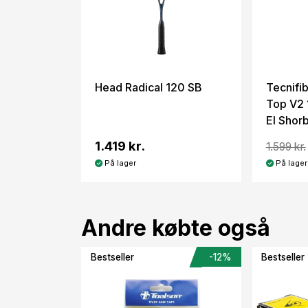
Head Radical 120 SB
Tecnifi
Top V2
El Shor
1.419 kr.
1.599 kr.
På lager
På lager
Andre købte også
Bestseller
-12%
Bestseller