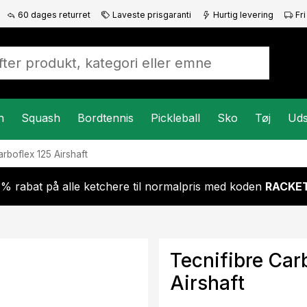
60 dages returret
Laveste prisgaranti
Hurtig levering
Fri
n
Squash
Bordtennis
Pickleball
Sko
Tøj
Uds
rboflex 125 Airshaft
 % rabat på alle ketchere til normalpris med koden
RACKET
Tecnifibre Car
Airshaft