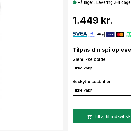
På lager . Levering 2-4 dage
1.449 kr.
Tilpas din spiloplev
Glem ikke bolde!
Ikke valgt
Beskyttelsesbriller
Ikke valgt
Tilføj til indkøbs
shopping_cart