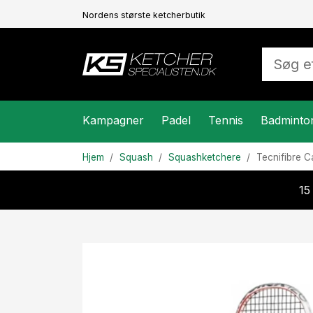
Nordens største ketcherbutik
Kampagner
Padel
Tennis
Badminto
Hjem
Squash
Squashketchere
Tecnifibre
Ca
15