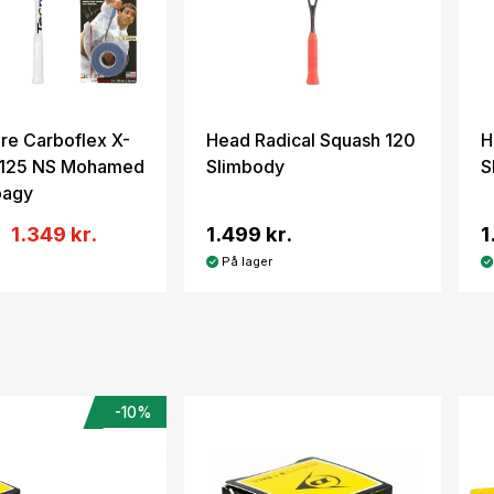
bre Carboflex X-
Head Radical Squash 120
H
 125 NS Mohamed
Slimbody
S
bagy
1.349 kr.
1.499 kr.
1
På lager
-10%