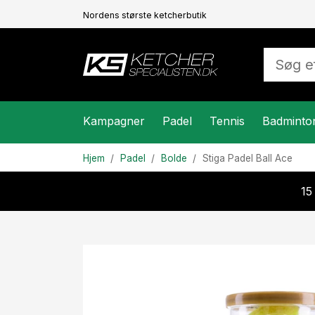
Nordens største ketcherbutik
Kampagner
Padel
Tennis
Badminto
Hjem
Padel
Bolde
Stiga
Padel Ball Ace
15