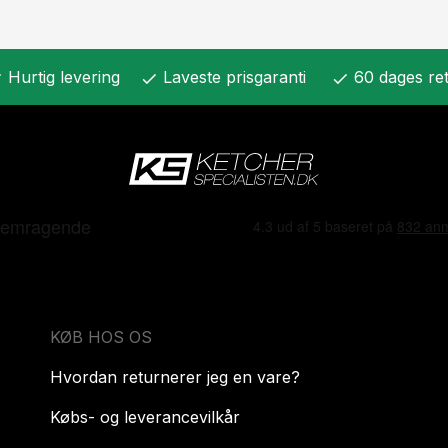
Hurtig levering
Laveste prisgaranti
60 dages ret
k
check
check
KØB HOS OS
Hvordan returnerer jeg en vare?
Købs- og leverancevilkår