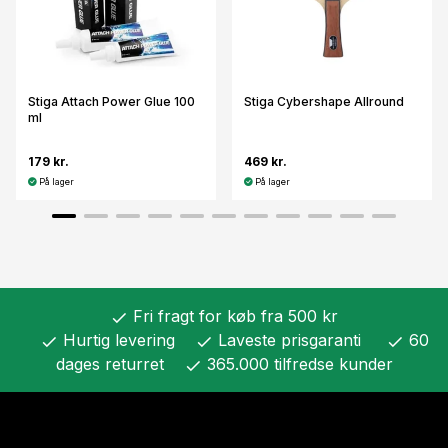
Stiga Attach Power Glue 100
Stiga Cybershape Allround
ml
179 kr.
469 kr.
På lager
På lager
Fri fragt for køb fra 500 kr
check
Hurtig levering
Laveste prisgaranti
60
check
check
check
dages returret
365.000 tilfredse kunder
check