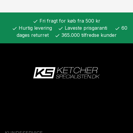
Fri fragt for køb fra 500 kr
check
Hurtig levering
Laveste prisgaranti
60
check
check
check
dages returret
365.000 tilfredse kunder
check
KUNDESERVICE