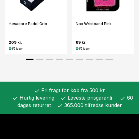
Hesacore Padel Grip
Nox Wristband Pink
209 kr.
69 kr.
På lager
På lager
Fri fragt for køb fra 500 kr
check
Hurtig levering
Laveste prisgaranti
60
check
check
check
dages returret
365.000 tilfredse kunder
check