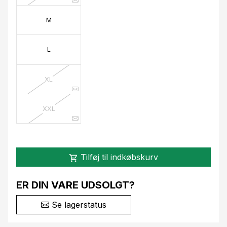
M
L
XL
XXL
Tilføj til indkøbskurv
shopping_cart
ER DIN VARE UDSOLGT?
Se lagerstatus