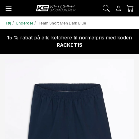
Tøj
Underdel
Team Short Men Dark Blue
15 % rabat på alle ketchere til normalpris med koden
RACKET15