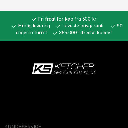
Fri fragt for køb fra 500 kr
check
Hurtig levering
Laveste prisgaranti
60
check
check
check
dages returret
365.000 tilfredse kunder
check
KUNDESERVICE