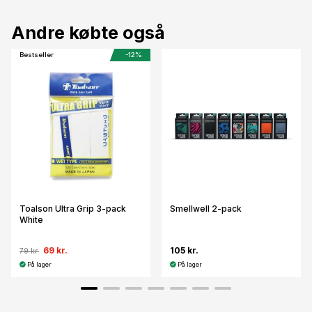
Andre købte også
Bestseller
-12%
Toalson Ultra Grip 3-pack
Smellwell 2-pack
White
69 kr.
105 kr.
79 kr.
På lager
På lager