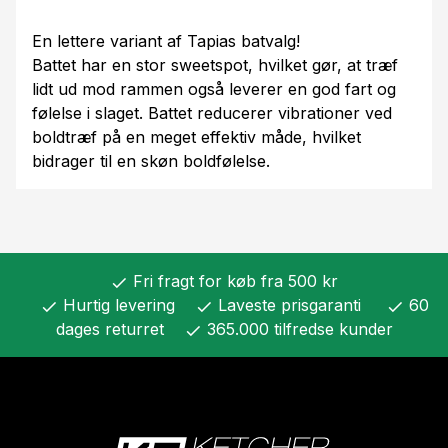
En lettere variant af Tapias batvalg!
Battet har en stor sweetspot, hvilket gør, at træf
lidt ud mod rammen også leverer en god fart og
følelse i slaget. Battet reducerer vibrationer ved
boldtræf på en meget effektiv måde, hvilket
bidrager til en skøn boldfølelse.
Fri fragt for køb fra 500 kr
check
Hurtig levering
Laveste prisgaranti
60
check
check
check
dages returret
365.000 tilfredse kunder
check