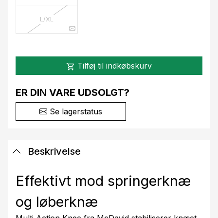
L/XL
Tilføj til indkøbskurv
shopping_cart
ER DIN VARE UDSOLGT?
Se lagerstatus
Beskrivelse
Effektivt mod springerknæ
og løberknæ