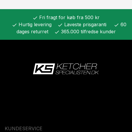
Fri fragt for køb fra 500 kr
check
Hurtig levering
Laveste prisgaranti
60
check
check
check
dages returret
365.000 tilfredse kunder
check
KUNDESERVICE