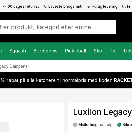
60 dages returret
Laveste prisgaranti
Hurtig levering
Fri
n
Squash
Bordtennis
Pickleball
Sko
Tøj
Uds
gacy Dampener
 % rabat på alle ketchere til normalpris med koden
RACKET
Luxilon Legac
Midlertidigt udsolgt
Sikre