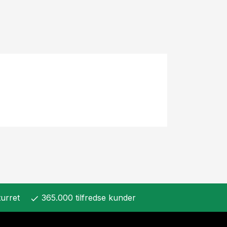
urret
365.000 tilfredse kunder
check