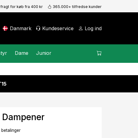
 fragt for køb fra 400 kr
365.000+ tilfredse kunder
Danmark
Kundeservice
Log ind
tyr
Dame
Junior
15
y Dampener
 betalinger