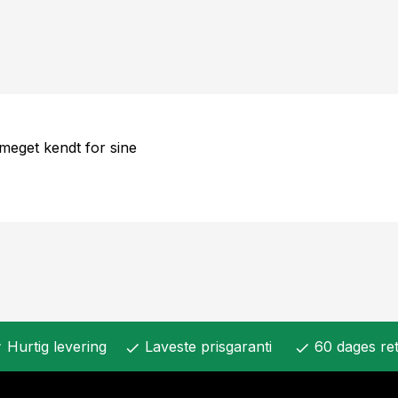
meget kendt for sine
Hurtig levering
Laveste prisgaranti
60 dages ret
k
check
check