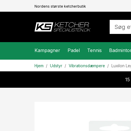
Nordens største ketcherbutik
Kampagner
Padel
Tennis
Badminto
Hjem
Udstyr
Vibrationsdæmpere
Luxilon
Le
15