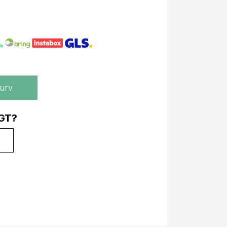
kurv
GT?