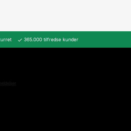
urret
365.000 tilfredse kunder
check