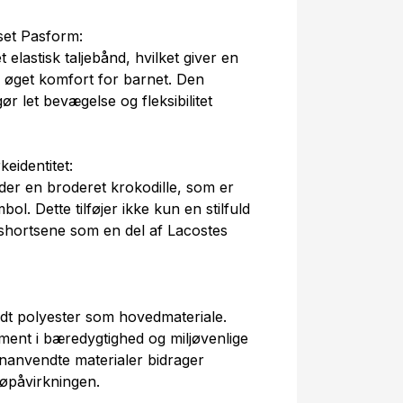
sset Pasform:
elastisk taljebånd, hvilket giver en
g øget komfort for barnet. Den
ør let bevægelse og fleksibilitet
eidentitet:
der en broderet krokodille, som er
l. Dette tilføjer ikke kun en stilfuld
shortsene som en del af Lacostes
t polyester som hovedmateriale.
ment i bæredygtighed og miljøvenlige
enanvendte materialer bidrager
jøpåvirkningen.