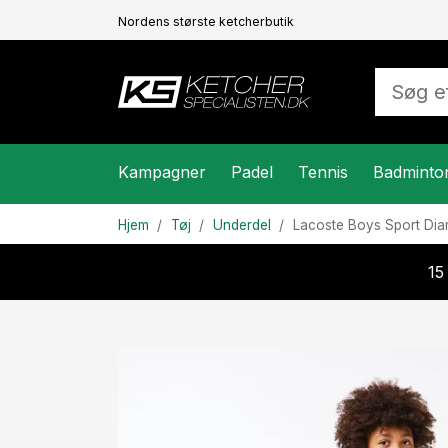
Nordens største ketcherbutik
Kampagner
Padel
Tennis
Badminto
Hjem
Tøj
Underdel
Lacoste
Boys Sport Dia
15