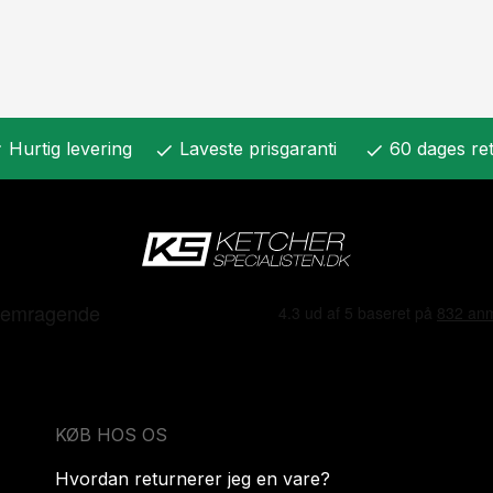
Hurtig levering
Laveste prisgaranti
60 dages ret
k
check
check
KØB HOS OS
Hvordan returnerer jeg en vare?