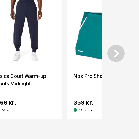
sics Court Warm-up
Nox Pro Shorts Ivy Green
ants Midnight
69 kr.
359 kr.
På lager
På lager