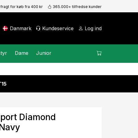
 fragt for køb fra 400 kr
365.000+ tilfredse kunder
Danmark
Kundeservice
Log ind
tyr
Dame
Junior
15
Sport Diamond
 Navy