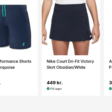
formance Shorts
Nike Court Dri-Fit Victory
A
rquoise
Skirt Obsidian/White
P
.
449 kr.
3
På lager