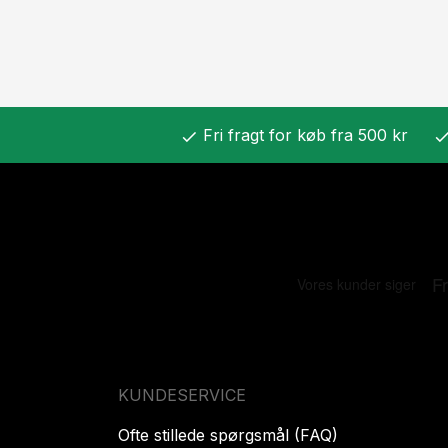
Fri fragt for køb fra 500 kr
check
chec
KUNDESERVICE
Ofte stillede spørgsmål (FAQ)