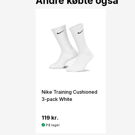
Andre købte også
Nike Training Cushioned
3-pack White
119 kr.
På lager