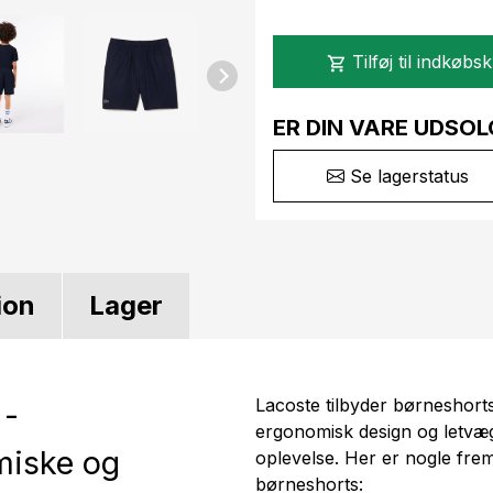
Tilføj til indkøbs
shopping_cart
ER DIN VARE UDSOL
Se lagerstatus
ion
Lager
Lacoste tilbyder børneshorts
 -
ergonomisk design og letvæg
miske og
oplevelse. Her er nogle fr
børneshorts: