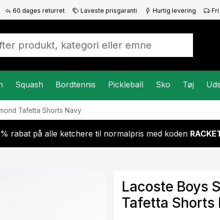
60 dages returret
Laveste prisgaranti
Hurtig levering
Fri
n
Squash
Bordtennis
Pickleball
Sko
Tøj
Uds
mond Tafetta Shorts Navy
 % rabat på alle ketchere til normalpris med koden
RACKET
Lacoste Boys 
Tafetta Shorts