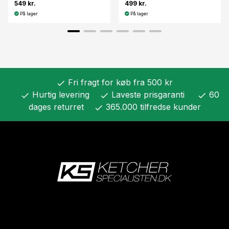
549 kr.
499 kr.
På lager
På lager
Fri fragt for køb fra 500 kr
check
Hurtig levering
Laveste prisgaranti
60
check
check
check
dages returret
365.000 tilfredse kunder
check