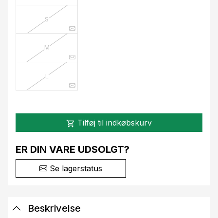
S
M
L
Tilføj til indkøbskurv
shopping_cart
ER DIN VARE UDSOLGT?
Se lagerstatus
Beskrivelse