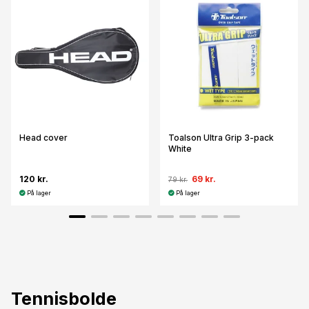
Head cover
Toalson Ultra Grip 3-pack
White
120 kr.
69 kr.
79 kr.
På lager
På lager
Tennisbolde