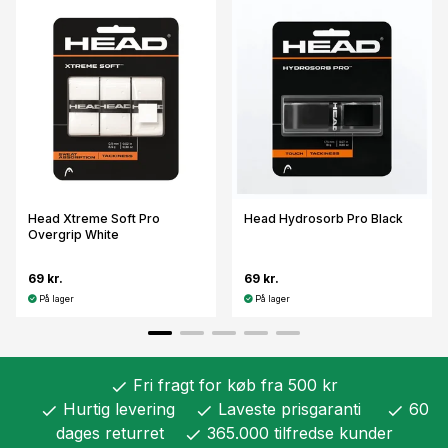
Head Xtreme Soft Pro
Head Hydrosorb Pro Black
Overgrip White
69 kr.
69 kr.
På lager
På lager
Fri fragt for køb fra 500 kr
check
Hurtig levering
Laveste prisgaranti
60
check
check
check
dages returret
365.000 tilfredse kunder
check