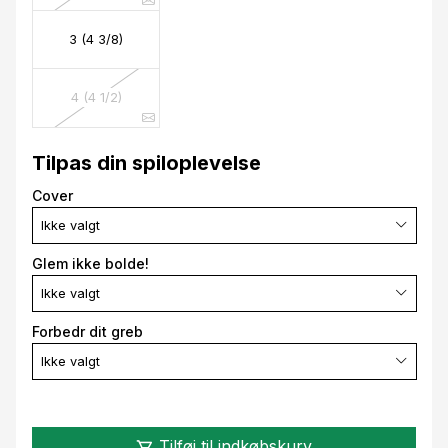
3 (4 3/8)
4 (4 1/2)
Tilpas din spiloplevelse
Cover
Ikke valgt
Glem ikke bolde!
Ikke valgt
Forbedr dit greb
Ikke valgt
Tilføj til indkøbskurv
shopping_cart