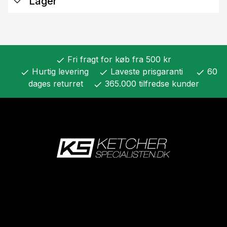
Lager
Fri fragt for køb fra 500 kr
check
Hurtig levering
Laveste prisgaranti
60
check
check
check
dages returret
365.000 tilfredse kunder
check